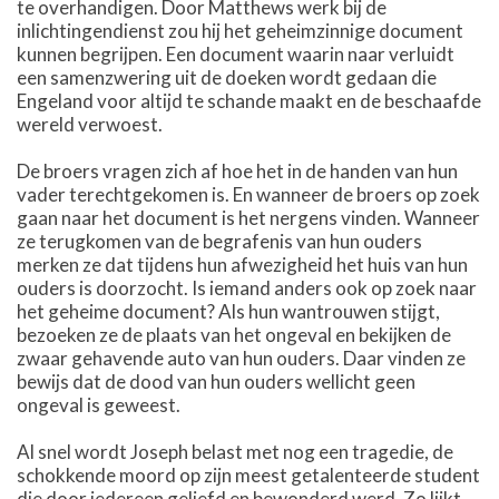
te overhandigen. Door Matthews werk bij de
inlichtingendienst zou hij het geheimzinnige document
kunnen begrijpen. Een document waarin naar verluidt
een samenzwering uit de doeken wordt gedaan die
Engeland voor altijd te schande maakt en de beschaafde
wereld verwoest.
De broers vragen zich af hoe het in de handen van hun
vader terechtgekomen is. En wanneer de broers op zoek
gaan naar het document is het nergens vinden. Wanneer
ze terugkomen van de begrafenis van hun ouders
merken ze dat tijdens hun afwezigheid het huis van hun
ouders is doorzocht. Is iemand anders ook op zoek naar
het geheime document? Als hun wantrouwen stijgt,
bezoeken ze de plaats van het ongeval en bekijken de
zwaar gehavende auto van hun ouders. Daar vinden ze
bewijs dat de dood van hun ouders wellicht geen
ongeval is geweest.
Al snel wordt Joseph belast met nog een tragedie, de
schokkende moord op zijn meest getalenteerde student
die door iedereen geliefd en bewonderd werd. Zo lijkt