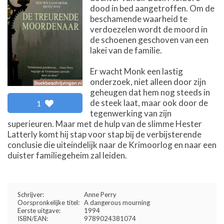
dood in bed aangetroffen. Om de
beschamende waarheid te
verdoezelen wordt de moord in
de schoenen geschoven van een
lakei van de familie.
Er wacht Monk een lastig
onderzoek, niet alleen door zijn
geheugen dat hem nog steeds in
de steek laat, maar ook door de
1
tegenwerking van zijn
superieuren. Maar met de hulp van de slimme Hester
Latterly komt hij stap voor stap bij de verbijsterende
conclusie die uiteindelijk naar de Krimoorlog en naar een
duister familiegeheim zal leiden.
Schrijver:
Anne Perry
Oorspronkelijke titel:
A dangerous mourning
Eerste uitgave:
1994
ISBN/EAN:
9789024381074