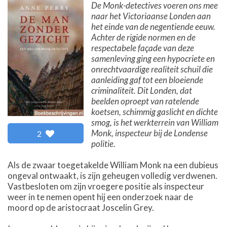
De Monk-detectives voeren ons mee
naar het Victoriaanse Londen aan
het einde van de negentiende eeuw.
Achter de rigide normen en de
respectabele façade van deze
samenleving ging een hypocriete en
onrechtvaardige realiteit schuil die
aanleiding gaf tot een bloeiende
criminaliteit. Dit Londen, dat
beelden oproept van ratelende
koetsen, schimmig gaslicht en dichte
smog, is het werkterrein van William
Monk, inspecteur bij de Londense
2
politie.
Als de zwaar toegetakelde William Monk na een dubieus
ongeval ontwaakt, is zijn geheugen volledig verdwenen.
Vastbesloten om zijn vroegere positie als inspecteur
weer in te nemen opent hij een onderzoek naar de
moord op de aristocraat Joscelin Grey.