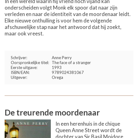
In een wereld waarin hij vriend noch vijand kan
onderscheiden volgt Monk elk spoor dat naar zijn
verleden en naar de identiteit van de moordenaar leidt.
Elke nieuwe onthulling is voor hem de volgende
afschuwelijke stap naar het antwoord dat hij zoekt,
maar ook vreest.
Schrijver:
Anne Perry
Oorspronkelijke titel:
The face of a stranger
Eerste uitgave:
1993
ISBN/EAN:
9789024381067
Uitgever:
Orega
De treurende moordenaar
In een herenhuis in de chique
Queen Anne Street wordt de
dochter van Sir Basil Moidore