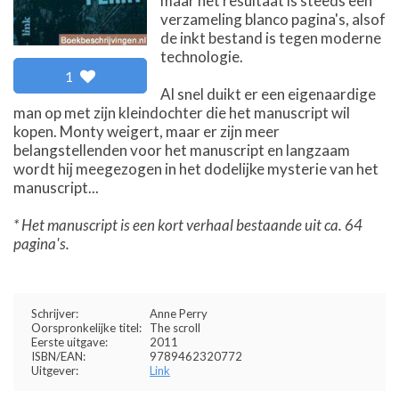
maar het resultaat is steeds een
verzameling blanco pagina's, alsof
de inkt bestand is tegen moderne
technologie.
1
Al snel duikt er een eigenaardige
man op met zijn kleindochter die het manuscript wil
kopen. Monty weigert, maar er zijn meer
belangstellenden voor het manuscript en langzaam
wordt hij meegezogen in het dodelijke mysterie van het
manuscript...
* Het manuscript is een kort verhaal bestaande uit ca. 64
pagina's.
Schrijver:
Anne Perry
Oorspronkelijke titel:
The scroll
Eerste uitgave:
2011
ISBN/EAN:
9789462320772
Uitgever:
Link