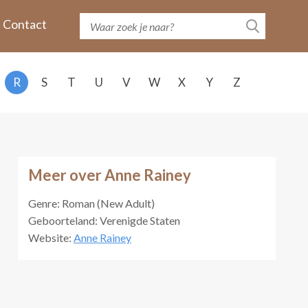
Contact
R
S
T
U
V
W
X
Y
Z
Meer over Anne Rainey
Genre: Roman (New Adult)
Geboorteland: Verenigde Staten
Website:
Anne Rainey