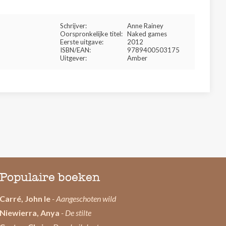
Schrijver:
Anne Rainey
Oorspronkelijke titel:
Naked games
Eerste uitgave:
2012
ISBN/EAN:
9789400503175
Uitgever:
Amber
Populaire boeken
Carré, John le
- Aangeschoten wild
Niewierra, Anya
- De stilte