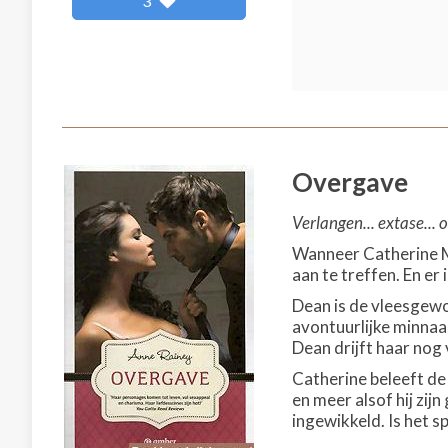
3
Overgave
Verlangen... extase... 
Wanneer Catherine Mi
aan te treffen. En er
Dean is de vleesgewor
avontuurlijke minnaar
Dean drijft haar nog 
Catherine beleeft de
en meer alsof hij zij
ingewikkeld. Is het sp