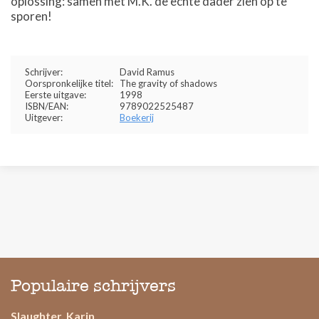
oplossing: samen met M.K. de echte dader zien op te
sporen!
Schrijver:
David Ramus
Oorspronkelijke titel:
The gravity of shadows
Eerste uitgave:
1998
ISBN/EAN:
9789022525487
Uitgever:
Boekerij
Populaire schrijvers
Slaughter, Karin