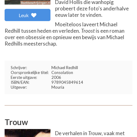
David Hollis die wanhopig
probeert deze foto's anderhalve
eeuw later te vinden.
Leuk
Moeiteloos laveert Michael
Redhill tussen heden en verleden.
Troost
is een roman
over een obsessie en opnieuw een bewijs van Michael
Redhills meesterschap.
Schrijver:
Michael Redhill
Oorspronkelijke titel:
Consolation
Eerste uitgave:
2006
ISBN/EAN:
9789045849614
Uitgever:
Mouria
Trouw
De verhalen in
Trouw
, vaak met