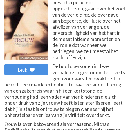
messcherpe humor
opgeschreven, gaan over het zoet
van de verleiding, de overgave
aan begeerte, de illusie over het
afwijzen van verlangen, de
onverschilligheid van het hart in
de meest intieme momenten en
de ironie dat wanneer we
bedriegen, we zelf meestal het
slachtoffer zijn.
De hoofdpersonen in deze
Leuk
verhalen zijn geen monsters, zelfs
geen zondaars. De zwakte zit in
henzelf: een man keert onherstelbaar veranderd terug
van een zakenreis waarin hij een kortstondige
verhouding had; een vader van vier kinderen die zich
onder druk van zijn vrouw heeft laten steriliseren, leert
dat hij in staat is ontrouw te plegen wanneer hij het
onherstelbare verlies van zijn viriliteit overdenkt.
Trouw
is even betoverend als verrassend. Michael