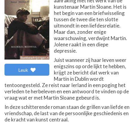
aanraking met het werk van de
kunstenaar Martin Sloane. Het is
het begin van een briefwisseling
tussen de twee die ten slotte
uitmondt in een liefdesrelatie.
Maar dan, zonder enige
waarschuwing, verdwijnt Martin.
Jolene raakt in een diepe
depressie.
Juist wanneer zij haar leven weer
enigszins op orde lijkt te hebben,
Leuk
krijgt ze bericht dat werk van
Martin in Dublin wordt
tentoongesteld. Ze reist naar Ierland in een poging het
verleden te herbeleven en een antwoord te vinden op de
vraag wat er met Martin Sloane gebeurd is.
In deze schitterende roman staan de grillen van liefde en
vriendschap, de last van de persoonlijke geschiedenis en
de kracht van kunst centraal.