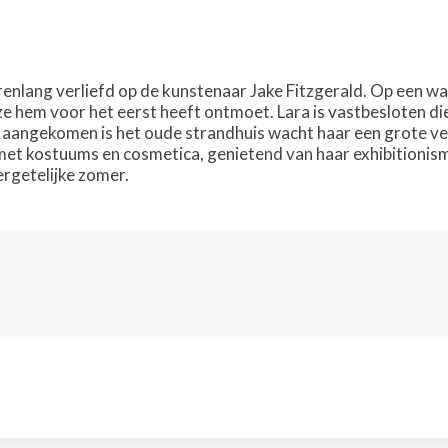
s
arenlang verliefd op de kunstenaar Jake Fitzgerald. Op een wa
e hem voor het eerst heeft ontmoet. Lara is vastbesloten die
aangekomen is het oude strandhuis wacht haar een grote ve
t met kostuums en cosmetica, genietend van haar exhibitionism
ergetelijke zomer.