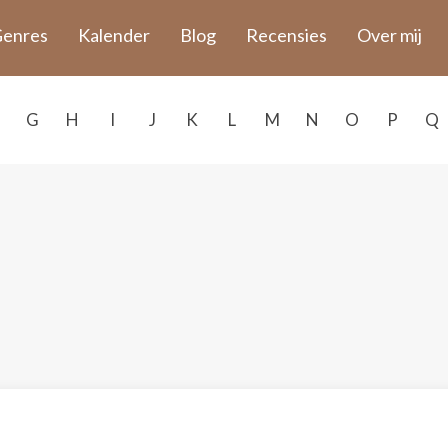
enres
Kalender
Blog
Recensies
Over mij
G
H
I
J
K
L
M
N
O
P
Q