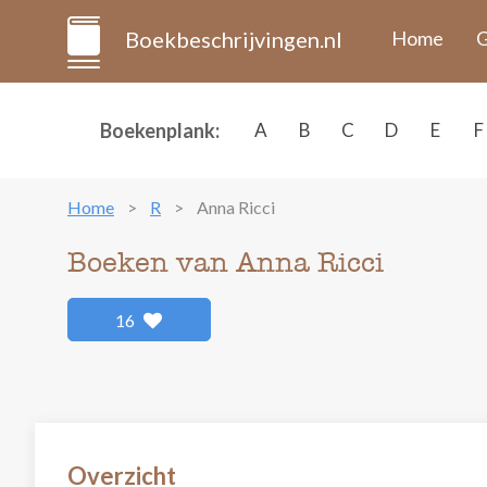
Boekbeschrijvingen.nl
Home
G
Boekenplank:
A
B
C
D
E
F
Home
R
Anna Ricci
Boeken van Anna Ricci
16
Overzicht