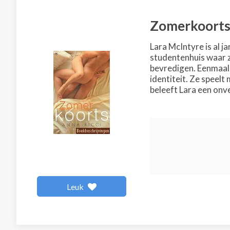
Zomerkoort
Lara McIntyre is al j
studentenhuis waar z
bevredigen. Eenmaal 
identiteit. Ze speel
beleeft Lara een onv
Leuk