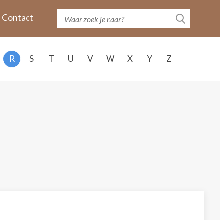
Contact
R
S
T
U
V
W
X
Y
Z