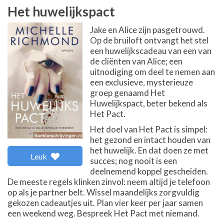
Het huwelijkspact
Jake en Alice zijn pasgetrouwd.
Op de bruiloft ontvangt het stel
een huwelijkscadeau van een van
de cliënten van Alice; een
uitnodiging om deel te nemen aan
een exclusieve, mysterieuze
groep genaamd Het
Huwelijkspact, beter bekend als
Het Pact.
Het doel van Het Pact is simpel:
het gezond en intact houden van
het huwelijk. En dat doen ze met
Leuk
succes; nog nooit is een
deelnemend koppel gescheiden.
De meeste regels klinken zinvol: neem altijd je telefoon
op als je partner belt. Wissel maandelijks zorgvuldig
gekozen cadeautjes uit. Plan vier keer per jaar samen
een weekend weg. Bespreek Het Pact met niemand.