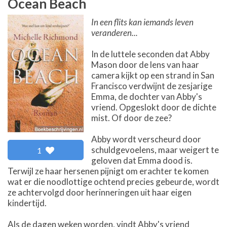
Ocean Beach
In een flits kan iemands leven
veranderen...
In de luttele seconden dat Abby
Mason door de lens van haar
camera kijkt op een strand in San
Francisco verdwijnt de zesjarige
Emma, de dochter van Abby's
vriend. Opgeslokt door de dichte
mist. Of door de zee?
Abby wordt verscheurd door
schuldgevoelens, maar weigert te
1
geloven dat Emma dood is.
Terwijl ze haar hersenen pijnigt om erachter te komen
wat er die noodlottige ochtend precies gebeurde, wordt
ze achtervolgd door herinneringen uit haar eigen
kindertijd.
Als de dagen weken worden, vindt Abby's vriend