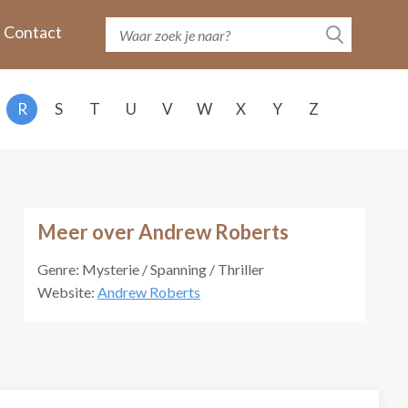
Contact
R
S
T
U
V
W
X
Y
Z
Meer over Andrew Roberts
Genre: Mysterie / Spanning / Thriller
Website:
Andrew Roberts