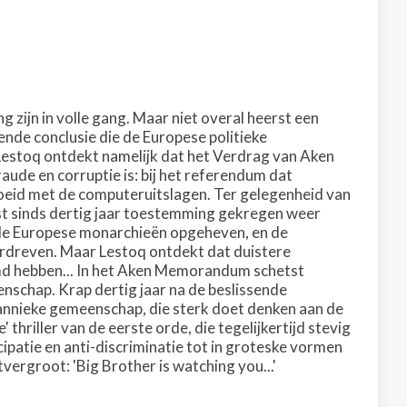
g zijn in volle gang. Maar niet overal heerst een
nde conclusie die de Europese politieke
t. Lestoq ontdekt namelijk dat het Verdrag van Aken
ude en corruptie is: bij het referendum dat
knoeid met de computeruitslagen. Ter gelegenheid van
st sinds dertig jaar toestemming gekregen weer
alle Europese monarchieën opgeheven, en de
erdreven. Maar Lestoq ontdekt dat duistere
aamd hebben... In het Aken Memorandum schetst
chap. Krap dertig jaar na de beslissende
annieke gemeenschap, die sterk doet denken aan de
riller van de eerste orde, die tegelijkertijd stevig
cipatie en anti-discriminatie tot in groteske vormen
ergroot: 'Big Brother is watching you...'