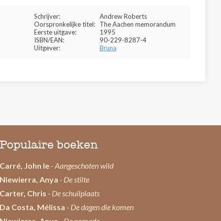
Schrijver:
Andrew Roberts
Oorspronkelijke titel:
The Aachen memorandum
Eerste uitgave:
1995
ISBN/EAN:
90-229-8287-4
Uitgever:
Bruna
Populaire boeken
Carré, John le
- Aangeschoten wild
Niewierra, Anya
- De stilte
Carter, Chris
- De schuilplaats
Da Costa, Mélissa
- De dagen die komen
Niewierra, Anya
- De nomade