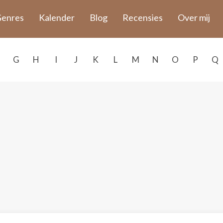
enres
Kalender
Blog
Recensies
Over mij
G
H
I
J
K
L
M
N
O
P
Q