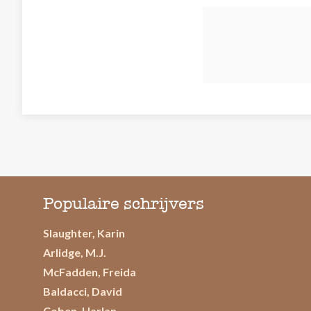
Populaire schrijvers
Slaughter, Karin
Arlidge, M.J.
McFadden, Freida
Baldacci, David
Coben, Harlan