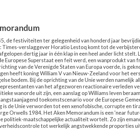
emorandum
, de festiviteiten ter gelegenheid van honderd jaar bevrijdin
: Times-verslaggever Horatio Lestoq komt tot de verbijstere
fgelopen dertig jaar in één klap in een heel ander licht stel
 Europese Superstaat een feit werd, een wanprodukt van fra
oprichting van de Verenigde Staten van Europa voerde, is ge
gen heeft koning William V van Nieuw-Zeeland voor het eer
gelse bodem. Bij de oprichting van de Unie werden namelijk 
s representanten van het afgezworen reactionaire verleden v
litieke wanorde uit zijn, een aanslag op Williams leven ber
angstaanjagend toekomstscenario voor de Europese Gemeens
is de Unie verworden tot een xenofobische, corrupte en tir
rge Orwells 1984. Het Aken Memorandum is een 'near future' th
e politiek-maatschappelijke actualiteit wortelt. Zo zijn eman
verheidscontrole tot werkelijk angstwekkende proporties uitv