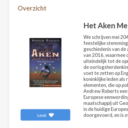
Overzicht
Het Aken M
We schrijven mei 2045
feestelijke stemming
geschiedenis van de a
van 2016, waarmee de
uiteindelijk tot de 
de oorlogsherdenkin
voet te zetten op En
koninklijke leden al
elementen, die op po
Andrew Roberts een 
Europese eenwording 
maatschappij uit Geo
in de huidige Europes
doorgevoerd, en is o
Leuk