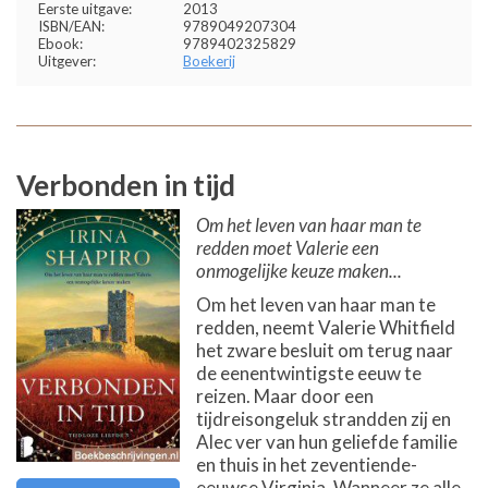
Eerste uitgave:
2013
ISBN/EAN:
9789049207304
Ebook:
9789402325829
Uitgever:
Boekerij
Verbonden in tijd
Om het leven van haar man te
redden moet Valerie een
onmogelijke keuze maken...
Om het leven van haar man te
redden, neemt Valerie Whitfield
het zware besluit om terug naar
de eenentwintigste eeuw te
reizen. Maar door een
tijdreisongeluk strandden zij en
Alec ver van hun geliefde familie
en thuis in het zeventiende-
eeuwse Virginia. Wanneer ze alle