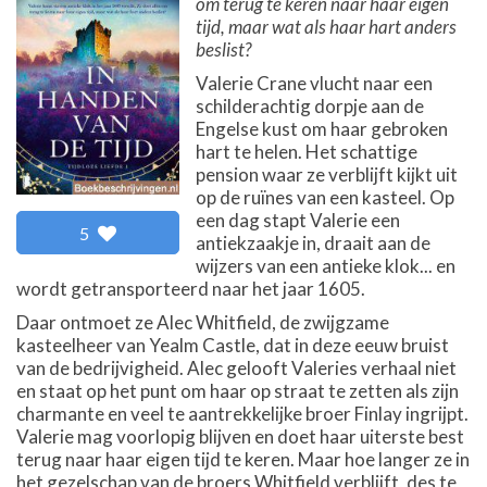
om terug te keren naar haar eigen
tijd, maar wat als haar hart anders
beslist?
Valerie Crane vlucht naar een
schilderachtig dorpje aan de
Engelse kust om haar gebroken
hart te helen. Het schattige
pension waar ze verblijft kijkt uit
op de ruïnes van een kasteel. Op
een dag stapt Valerie een
5
antiekzaakje in, draait aan de
wijzers van een antieke klok... en
wordt getransporteerd naar het jaar 1605.
Daar ontmoet ze Alec Whitfield, de zwijgzame
kasteelheer van Yealm Castle, dat in deze eeuw bruist
van de bedrijvigheid. Alec gelooft Valeries verhaal niet
en staat op het punt om haar op straat te zetten als zijn
charmante en veel te aantrekkelijke broer Finlay ingrijpt.
Valerie mag voorlopig blijven en doet haar uiterste best
terug naar haar eigen tijd te keren. Maar hoe langer ze in
het gezelschap van de broers Whitfield verblijft, des te