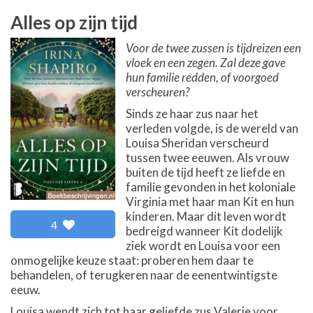
Alles op zijn tijd
Voor de twee zussen is tijdreizen een
vloek en een zegen. Zal deze gave
hun familie redden, of voorgoed
verscheuren?
Sinds ze haar zus naar het
verleden volgde, is de wereld van
Louisa Sheridan verscheurd
tussen twee eeuwen. Als vrouw
buiten de tijd heeft ze liefde en
familie gevonden in het koloniale
Virginia met haar man Kit en hun
kinderen. Maar dit leven wordt
4
bedreigd wanneer Kit dodelijk
ziek wordt en Louisa voor een
onmogelijke keuze staat: proberen hem daar te
behandelen, of terugkeren naar de eenentwintigste
eeuw.
Louisa wendt zich tot haar geliefde zus Valerie voor