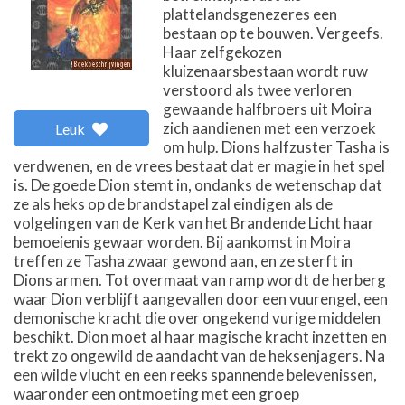
plattelandsgenezeres een
bestaan op te bouwen. Vergeefs.
Haar zelfgekozen
kluizenaarsbestaan wordt ruw
verstoord als twee verloren
gewaande halfbroers uit Moira
zich aandienen met een verzoek
Leuk
om hulp. Dions halfzuster Tasha is
verdwenen, en de vrees bestaat dat er magie in het spel
is. De goede Dion stemt in, ondanks de wetenschap dat
ze als heks op de brandstapel zal eindigen als de
volgelingen van de Kerk van het Brandende Licht haar
bemoeienis gewaar worden. Bij aankomst in Moira
treffen ze Tasha zwaar gewond aan, en ze sterft in
Dions armen. Tot overmaat van ramp wordt de herberg
waar Dion verblijft aangevallen door een vuurengel, een
demonische kracht die over ongekend vurige middelen
beschikt. Dion moet al haar magische kracht inzetten en
trekt zo ongewild de aandacht van de heksenjagers. Na
een wilde vlucht en een reeks spannende belevenissen,
waaronder een ontmoeting met een groep