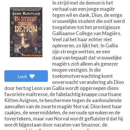
In strijd met de demon is het
verhaal van een jonge magiër
tegen wil en dank, Dion, de enige
vrouwelijke student die ooit werd
toegelaten tot het prestigieuze
Galliaanse College van Magiërs.
Veel zal het haar echter niet
opleveren, zo lijkt het. In Gallia
zijn strenge wetten, en een
daarvan bepaalt dat vrouwelijke
magiërs zich alleen als genezer
mogen vestigen. In die
toekomstverwachting komt
Leuk
onverwacht verandering als Dion
door hertog Leon van Gallia wordt opgeroepen diens
favoriete maîtresse, de fabelachtig knappe courtisane
Kitten Avignon, te beschermen tegen de aanhoudende
aanvallen van de zwarte magiër Norval. Dion kent haar
zaakjes, de weermiddelen, de oeroude spreuken en de
tovertekens, maar van Norval wordt gefluisterd dat hij
wordt bijgestaan door nazaten van Smaznor, de