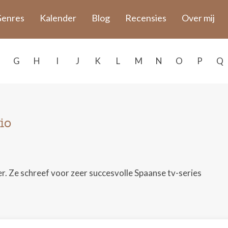
enres
Kalender
Blog
Recensies
Over mij
G
H
I
J
K
L
M
N
O
P
Q
io
er. Ze schreef voor zeer succesvolle Spaanse tv-series