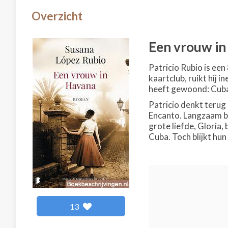
Overzicht
Een vrouw i
Patricio Rubio is een
kaartclub, ruikt hij 
heeft gewoond: Cuba,
Patricio denkt terug 
Encanto. Langzaam bek
grote liefde, Gloria
Cuba. Toch blijkt hun 
13