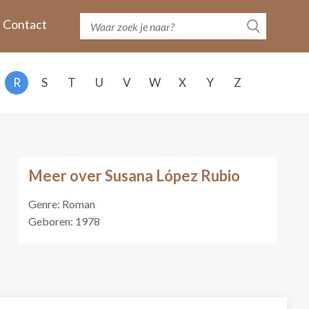
Contact
R
S
T
U
V
W
X
Y
Z
Meer over Susana López Rubio
Genre: Roman
Geboren: 1978