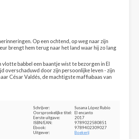
 herinneringen. Op een ochtend, op weg naar zijn
 geur brengt hem terug naar het land waar hij zo lang
 vlotte babbel een baantje wist te bezorgen in El
jd overschaduwd door zijn persoonlijke leven - zijn
 maar César Valdés, de machtigste maffiabaas van
Schrijver:
Susana López Rubio
Oorspronkelijke titel:
El encanto
Eerste uitgave:
2017
ISBN/EAN:
9789022580851
Ebook:
9789402309027
Uitgever:
Boekerij