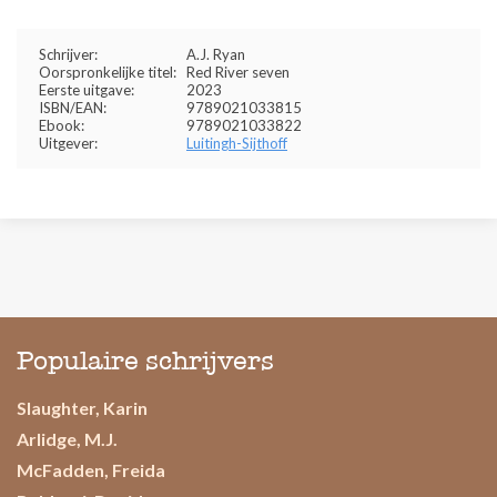
Schrijver:
A.J. Ryan
Oorspronkelijke titel:
Red River seven
Eerste uitgave:
2023
ISBN/EAN:
9789021033815
Ebook:
9789021033822
Uitgever:
Luitingh-Sijthoff
Populaire schrijvers
Slaughter, Karin
Arlidge, M.J.
McFadden, Freida