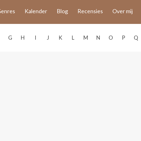
enres
Kalender
Blog
Recensies
Over mij
G
H
I
J
K
L
M
N
O
P
Q