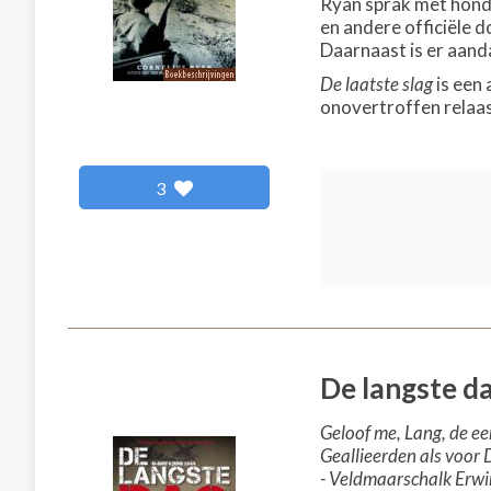
Ryan sprak met honde
en andere officiële 
Daarnaast is er aand
De laatste slag
is een 
onovertroffen relaas
3
De langste d
Geloof me, Lang, de eer
Geallieerden als voor D
- Veldmaarschalk Erwi