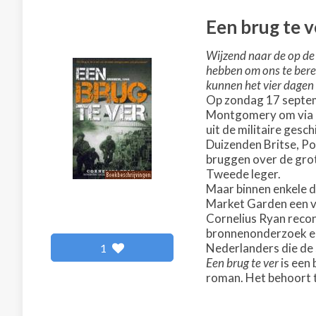
Een brug te v
Wijzend naar de op de 
hebben om ons te bere
kunnen het vier dagen 
Op zondag 17 septem
Montgomery om via b
uit de militaire gesch
Duizenden Britse, Po
bruggen over de grot
Tweede leger.
Maar binnen enkele d
Market Garden een v
Cornelius Ryan recon
bronnenonderzoek en
Nederlanders die de
1
Een brug te ver
is een 
roman. Het behoort t