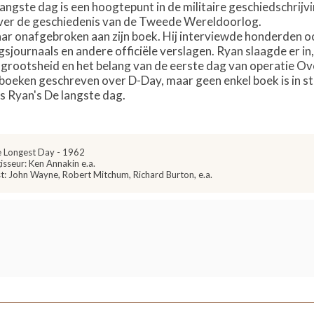
langste dag is een hoogtepunt in de militaire geschiedschrij
over de geschiedenis van de Tweede Wereldoorlog.
ar onafgebroken aan zijn boek. Hij interviewde honderden oo
sjournaals en andere officiële verslagen. Ryan slaagde er in
e grootsheid en het belang van de eerste dag van operatie Ov
ze boeken geschreven over D-Day, maar geen enkel boek is in 
us Ryan's De langste dag.
 Longest Day - 1962
isseur: Ken Annakin e.a.
t: John Wayne, Robert Mitchum, Richard Burton, e.a.