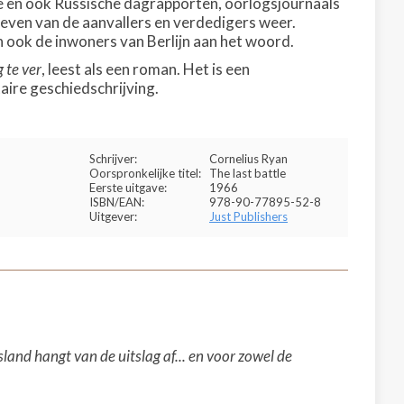
se en ook Russische dagrapporten, oorlogsjournaals
ieven van de aanvallers en verdedigers weer.
n ook de inwoners van Berlijn aan het woord.
 te ver
, leest als een roman. Het is een
aire geschiedschrijving.
Schrijver:
Cornelius Ryan
Oorspronkelijke titel:
The last battle
Eerste uitgave:
1966
ISBN/EAN:
978-90-77895-52-8
Uitgever:
Just Publishers
sland hangt van de uitslag af... en voor zowel de