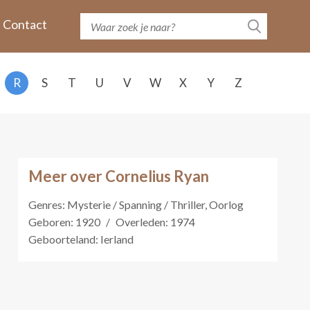
Contact
R
S
T
U
V
W
X
Y
Z
Meer over Cornelius Ryan
Genres: Mysterie / Spanning / Thriller, Oorlog
Geboren: 1920
/
Overleden: 1974
Geboorteland: Ierland