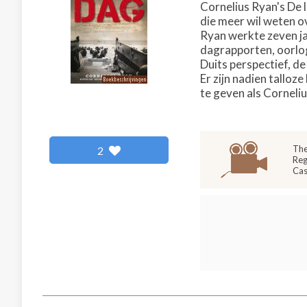
Cornelius Ryan's De 
die meer wil weten 
Ryan werkte zeven ja
dagrapporten, oorlog
Duits perspectief, d
Er zijn nadien tallo
te geven als Corneli
The
2
Reg
Cas