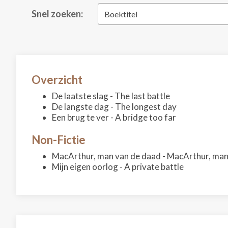
Snel zoeken:
Boektitel
Overzicht
De laatste slag - The last battle
De langste dag - The longest day
Een brug te ver - A bridge too far
Non-Fictie
MacArthur, man van de daad - MacArthur, man
Mijn eigen oorlog - A private battle