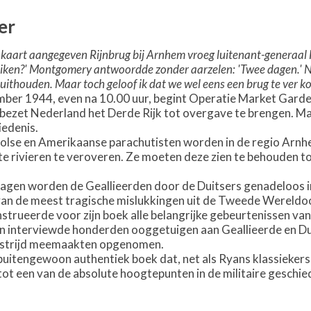
er
kaart aangegeven Rijnbrug bij Arnhem vroeg luitenant-generaal F
iken?'
Montgomery antwoordde zonder aarzelen: 'Twee dagen.'
N
uithouden. Maar toch geloof ik dat we wel eens een brug te ver k
ber 1944, even na 10.00 uur, begint Operatie Market Garden
ezet Nederland het Derde Rijk tot overgave te brengen. Ma
iedenis.
olse en Amerikaanse parachutisten worden in de regio Arnh
e rivieren te veroveren. Ze moeten deze zien te behouden to
agen worden de Geallieerden door de Duitsers genadeloos in
an de meest tragische mislukkingen uit de Tweede Wereldoo
strueerde voor zijn boek alle belangrijke gebeurtenissen van
 interviewde honderden ooggetuigen aan Geallieerde en Dui
 strijd meemaakten opgenomen.
buitengewoon authentiek boek dat, net als Ryans klassiekers 
ot een van de absolute hoogtepunten in de militaire geschied