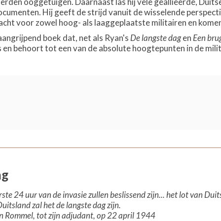
rden ooggetuigen. Daarnaast las hij vele geallieerde, Duit
documenten. Hij geeft de strijd vanuit de wisselende perspect
acht voor zowel hoog- als laaggeplaatste militairen en kome
aangrijpend boek dat, net als Ryan's
De langste dag
en
Een brug
 en behoort tot een van de absolute hoogtepunten in de milit
ag
ste 24 uur van de invasie zullen beslissend zijn... het lot van Duit
uitsland zal het de langste dag zijn.
n Rommel, tot zijn adjudant, op 22 april 1944