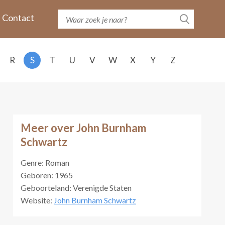
Contact
R
S
T
U
V
W
X
Y
Z
Meer over John Burnham
Schwartz
Genre: Roman
Geboren: 1965
Geboorteland: Verenigde Staten
Website:
John Burnham Schwartz