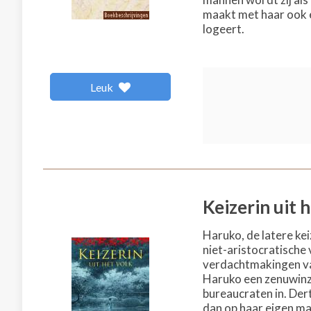
maakt met haar ook e
logeert.
Leuk
Keizerin uit 
Haruko, de latere ke
niet-aristocratische
verdachtmakingen van
Haruko een zenuwinzin
bureaucraten in. Derti
dan op haar eigen ma