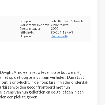
Schrijver:
John Burnham Schwartz
Oorspronkelijke titel:
Claire Marvel
Eerste uitgave:
2002
ISBN/EAN:
90-234-1275-3
Uitgever:
De Bezige Bij
t Dwight Arno een nieuw leven op te bouwen. Hij
 niet op de hoogte is van zijn verleden. Dan staat
teit is ontvlucht, in de hoop bij zijn vader onderdak
arbij ze worden geconfronteerd met hun
 levens van hun geliefden en ex-geliefden in een
eden een plek te geven.