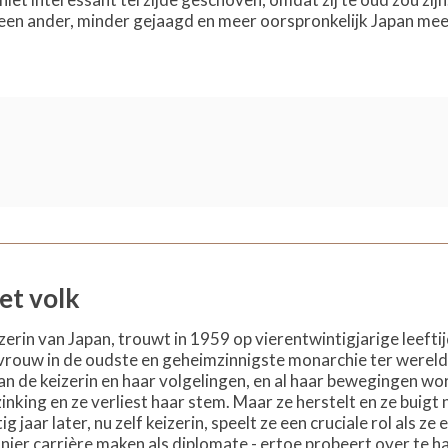
en ander, minder gejaagd en meer oorspronkelijk Japan mee, 
het volk
izerin van Japan, trouwt in 1959 op vierentwintigjarige leef
 vrouw in de oudste en geheimzinnigste monarchie ter were
 de keizerin en haar volgelingen, en al haar bewegingen wor
king en ze verliest haar stem. Maar ze herstelt en ze buigt nie
g jaar later, nu zelf keizerin, speelt ze een cruciale rol als ze 
nier carrière maken als diplomate - ertoe probeert over te h