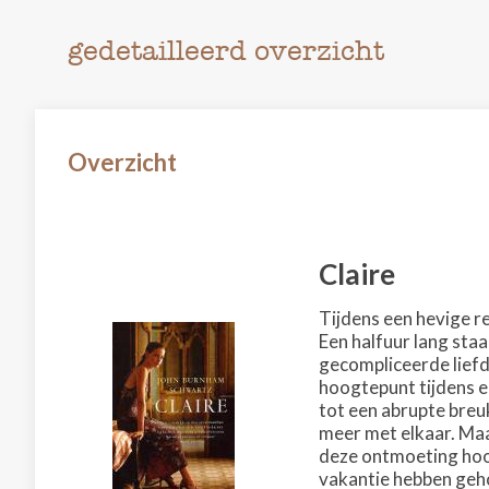
gedetailleerd overzicht
Overzicht
Claire
Tijdens een hevige r
Een halfuur lang sta
gecompliceerde liefde
hoogtepunt tijdens ee
tot een abrupte breu
meer met elkaar. Maar
deze ontmoeting hoort
vakantie hebben gehou