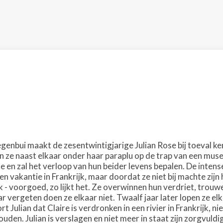
egenbui maakt de zesentwintigjarige Julian Rose bij toeval k
an ze naast elkaar onder haar paraplu op de trap van een mus
 en zal het verloop van hun beider levens bepalen. De intense 
n vakantie in Frankrijk, maar doordat ze niet bij machte zijn
k - voorgoed, zo lijkt het. Ze overwinnen hun verdriet, trou
 vergeten doen ze elkaar niet. Twaalf jaar later lopen ze el
 Julian dat Claire is verdronken in een rivier in Frankrijk, ni
den. Julian is verslagen en niet meer in staat zijn zorgvuld