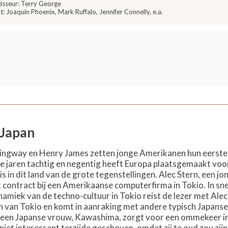
isseur: Terry George
t: Joaquin Phoenix, Mark Ruffalo, Jennifer Connelly, e.a.
 Japan
ingway en Henry James zetten jonge Amerikanen hun eerste
n de jaren tachtig en negentig heeft Europa plaatsgemaakt v
s in dit land van de grote tegenstellingen. Alec Stern, een jo
jk contract bij een Amerikaanse computerfirma in Tokio. In snel
amiek van de techno-cultuur in Tokio reist de lezer met Alec
n van Tokio en komt in aanraking met andere typisch Japanse
 een Japanse vrouw, Kawashima, zorgt voor een ommekeer in
niet interessant terzijde geschoven, omdat zij te oud zou zij