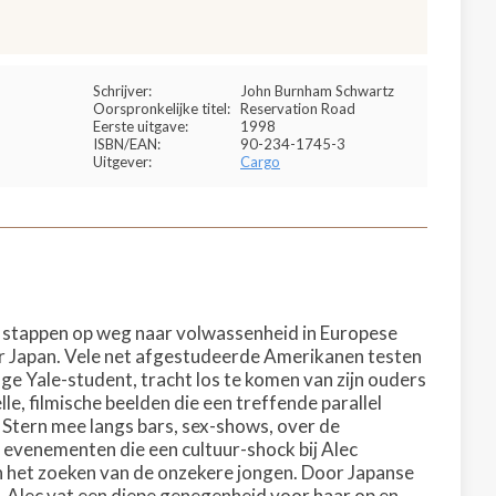
Schrijver:
John Burnham Schwartz
Oorspronkelijke titel:
Reservation Road
Eerste uitgave:
1998
ISBN/EAN:
90-234-1745-3
Uitgever:
Cargo
 stappen op weg naar volwassenheid in Europese
oor Japan. Vele net afgestudeerde Amerikanen testen
nge Yale-student, tracht los te komen van zijn ouders
le, filmische beelden die een treffende parallel
 Stern mee langs bars, sex-shows, over de
 evenementen die een cultuur-shock bij Alec
 het zoeken van de onzekere jongen. Door Japanse
n. Alec vat een diepe genegenheid voor haar op en