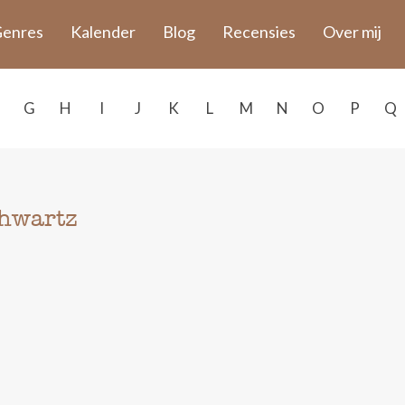
enres
Kalender
Blog
Recensies
Over mij
G
H
I
J
K
L
M
N
O
P
Q
hwartz