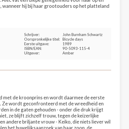
wanneer hij bij haar grootouders op het platteland
Schrijver:
John Burnham Schwartz
Oorspronkelijke titel:
Bicycle days
Eerste uitgave:
1989
ISBN/EAN:
90-5093-115-4
Uitgever:
Amber
tijd met de kroonprins en wordt daarmee de eerste
ld. Ze wordt geconfronteerd met de wreedheid en
den in de gaten gehouden - onder die druk krijgt
t, ze blijft zichzelf trouw, tegen de keizerlijke
een andere briljante vrouw - Keiko, die niets liever wil
alen het huwelijksaanzoek van haar zoon, de