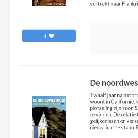
vertrekt naar Frankri
1
De noordwes
Twaalf jaar na het t
woont in Californië, 
plotseling zijn zoon 
te vinden. De relat
gelijkenissen en ver
nieuw licht te staan.