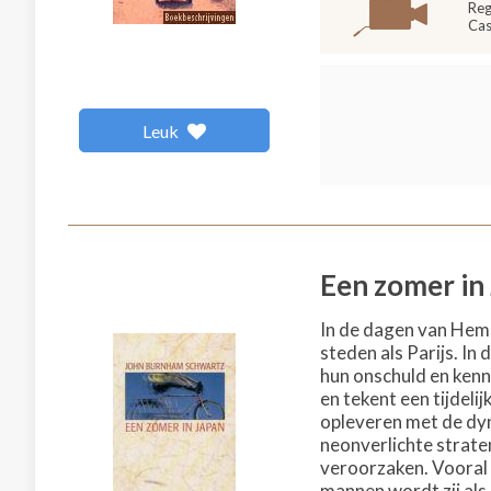
Reg
Cas
Leuk
Een zomer in
In de dagen van Hem
steden als Parijs. I
hun onschuld en kenni
en tekent een tijdeli
opleveren met de dyn
neonverlichte strate
veroorzaken. Vooral
mannen wordt zij als 