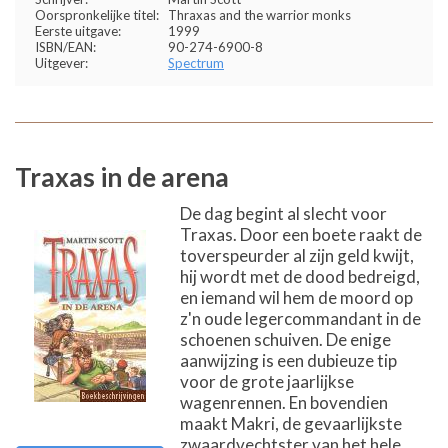
Oorspronkelijke titel:
Thraxas and the warrior monks
Eerste uitgave:
1999
ISBN/EAN:
90-274-6900-8
Uitgever:
Spectrum
Traxas in de arena
De dag begint al slecht voor
Traxas. Door een boete raakt de
toverspeurder al zijn geld kwijt,
hij wordt met de dood bedreigd,
en iemand wil hem de moord op
z'n oude legercommandant in de
schoenen schuiven. De enige
aanwijzing is een dubieuze tip
voor de grote jaarlijkse
wagenrennen. En bovendien
maakt Makri, de gevaarlijkste
zwaardvechtster van het hele