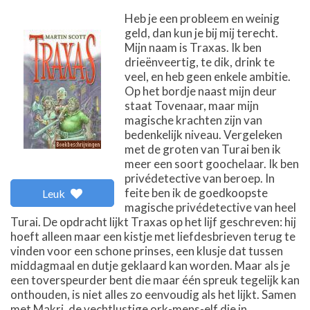
Heb je een probleem en weinig
geld, dan kun je bij mij terecht.
Mijn naam is Traxas. Ik ben
drieënveertig, te dik, drink te
veel, en heb geen enkele ambitie.
Op het bordje naast mijn deur
staat Tovenaar, maar mijn
magische krachten zijn van
bedenkelijk niveau. Vergeleken
met de groten van Turai ben ik
meer een soort goochelaar. Ik ben
privédetective van beroep. In
feite ben ik de goedkoopste
Leuk
magische privédetective van heel
Turai. De opdracht lijkt Traxas op het lijf geschreven: hij
hoeft alleen maar een kistje met liefdesbrieven terug te
vinden voor een schone prinses, een klusje dat tussen
middagmaal en dutje geklaard kan worden. Maar als je
een toverspeurder bent die maar één spreuk tegelijk kan
onthouden, is niet alles zo eenvoudig als het lijkt. Samen
met Makri, de vechtlustige ork-mens-elf die in