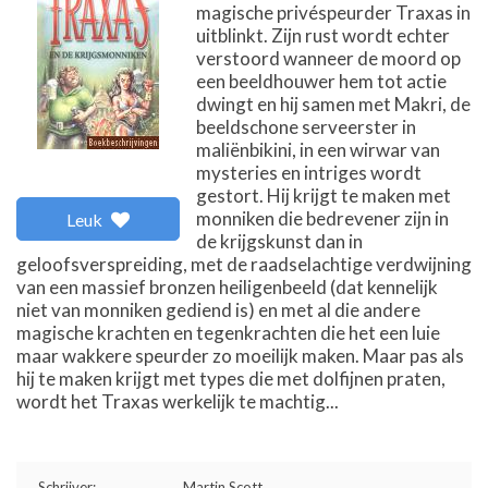
magische privéspeurder Traxas in
uitblinkt. Zijn rust wordt echter
verstoord wanneer de moord op
een beeldhouwer hem tot actie
dwingt en hij samen met Makri, de
beeldschone serveerster in
maliënbikini, in een wirwar van
mysteries en intriges wordt
gestort. Hij krijgt te maken met
monniken die bedrevener zijn in
Leuk
de krijgskunst dan in
geloofsverspreiding, met de raadselachtige verdwijning
van een massief bronzen heiligenbeeld (dat kennelijk
niet van monniken gediend is) en met al die andere
magische krachten en tegenkrachten die het een luie
maar wakkere speurder zo moeilijk maken. Maar pas als
hij te maken krijgt met types die met dolfijnen praten,
wordt het Traxas werkelijk te machtig...
Schrijver:
Martin Scott