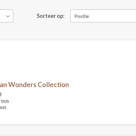
Sorteer op:
Positie
an Wonders Collection
d
rous
ous