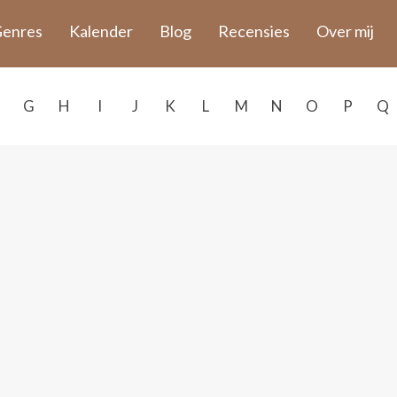
enres
Kalender
Blog
Recensies
Over mij
G
H
I
J
K
L
M
N
O
P
Q