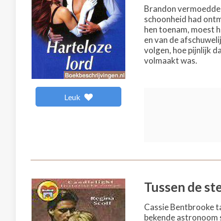
Brandon vermoedde al
schoonheid had ontma
hen toenam, moest hi
en van de afschuwelij
volgen, hoe pijnlijk 
volmaakt was.
Leuk
Tussen de st
Cassie Bentbrooke ta
bekende astronoom st