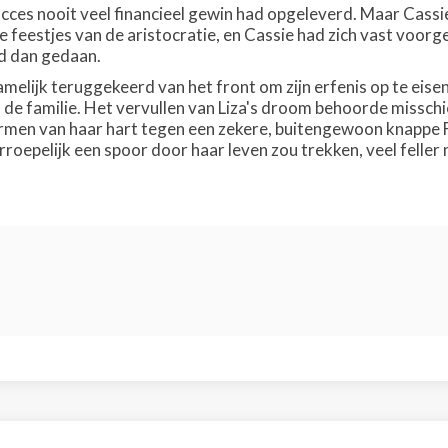
cces nooit veel financieel gewin had opgeleverd. Maar Cassie
de feestjes van de aristocratie, en Cassie had zich vast voo
d dan gedaan.
amelijk teruggekeerd van het front om zijn erfenis op te eise
de familie. Het vervullen van Liza's droom behoorde misschi
rmen van haar hart tegen een zekere, buitengewoon knappe 
erroepelijk een spoor door haar leven zou trekken, veel fell