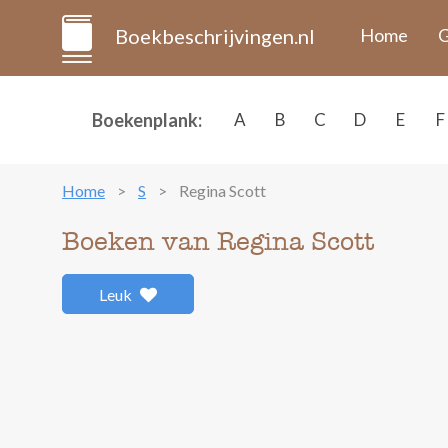
Boekbeschrijvingen.nl
Home
G
Boekenplank:
A
B
C
D
E
F
Home
S
Regina Scott
Boeken van Regina Scott
Leuk