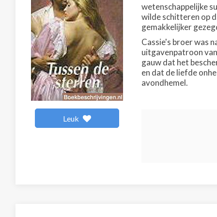
wetenschappelijke su
wilde schitteren op 
gemakkelijker gezeg
Cassie's broer was n
uitgavenpatroon van 
gauw dat het besche
en dat de liefde onh
avondhemel.
Leuk