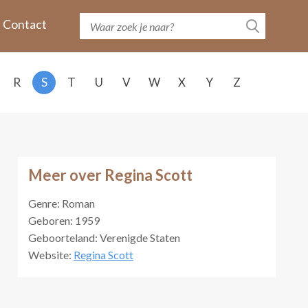
Contact
R
S
T
U
V
W
X
Y
Z
Meer over Regina Scott
Genre: Roman
Geboren: 1959
Geboorteland: Verenigde Staten
Website:
Regina Scott