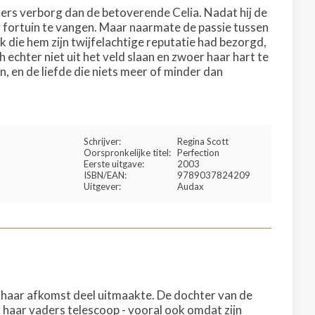
ers verborg dan de betoverende Celia. Nadat hij de
r fortuin te vangen. Maar naarmate de passie tussen
 die hem zijn twijfelachtige reputatie had bezorgd,
h echter niet uit het veld slaan en zwoer haar hart te
n, en de liefde die niets meer of minder dan
Schrijver:
Regina Scott
Oorspronkelijke titel:
Perfection
Eerste uitgave:
2003
ISBN/EAN:
9789037824209
Uitgever:
Audax
 haar afkomst deel uitmaakte. De dochter van de
haar vaders telescoop - vooral ook omdat zijn