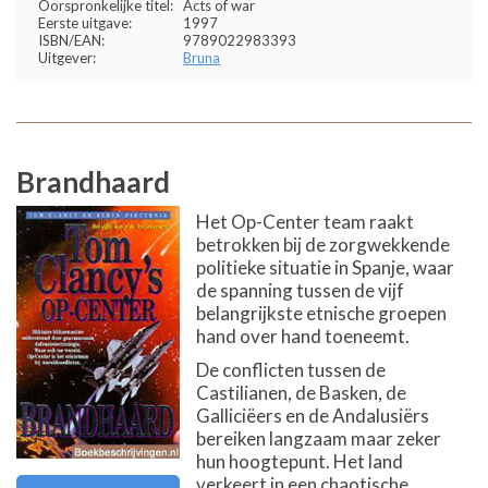
Oorspronkelijke titel:
Acts of war
Eerste uitgave:
1997
ISBN/EAN:
9789022983393
Uitgever:
Bruna
Brandhaard
Het Op-Center team raakt
betrokken bij de zorgwekkende
politieke situatie in Spanje, waar
de spanning tussen de vijf
belangrijkste etnische groepen
hand over hand toeneemt.
De conflicten tussen de
Castilianen, de Basken, de
Galliciëers en de Andalusiërs
bereiken langzaam maar zeker
hun hoogtepunt. Het land
verkeert in een chaotische