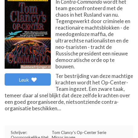
In
Contra-Commando
wordt het
team geconfronteerd met de
chaos in het Rusland van nu.
Tegengewerkt door criminele en
reactionaire machtsblokken - de
meedogenloze maffia, de
ultrarechtse nationalisten en de
neo-tsaristen - tracht de
Russische president een nieuwe
democratische orde op te
bouwen.
Ter bestrijding van deze machtige
Leuk
krachten wordt het Op-Center-
Team ingezet. Een zware taak,
temeer daar al snel blijkt dat deze zelfde krachten over
een goed georganiseerde, nietsontziende contra-
organisatie beschikken…
Schrijver:
Tom Clancy's Op-Center Serie
Oorspronkelijke titel:
Mirror image