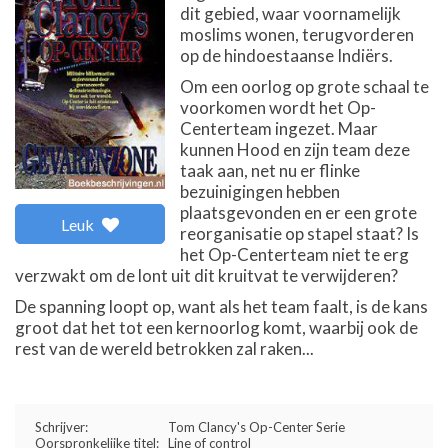
dit gebied, waar voornamelijk
moslims wonen, terugvorderen
op de hindoestaanse Indiërs.
Om een oorlog op grote schaal te
voorkomen wordt het Op-
Centerteam ingezet. Maar
kunnen Hood en zijn team deze
taak aan, net nu er flinke
bezuinigingen hebben
plaatsgevonden en er een grote
Leuk
reorganisatie op stapel staat? Is
het Op-Centerteam niet te erg
verzwakt om de lont uit dit kruitvat te verwijderen?
De spanning loopt op, want als het team faalt, is de kans
groot dat het tot een kernoorlog komt, waarbij ook de
rest van de wereld betrokken zal raken...
Schrijver:
Tom Clancy's Op-Center Serie
Oorspronkelijke titel:
Line of control