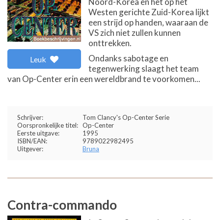
Noord-Korea en het op het
Westen gerichte Zuid-Korea lijkt
een strijd op handen, waaraan de
VS zich niet zullen kunnen
onttrekken.
Ondanks sabotage en
Leuk
tegenwerking slaagt het team
van Op-Center erin een wereldbrand te voorkomen...
Schrijver:
Tom Clancy's Op-Center Serie
Oorspronkelijke titel:
Op-Center
Eerste uitgave:
1995
ISBN/EAN:
9789022982495
Uitgever:
Bruna
Contra-commando