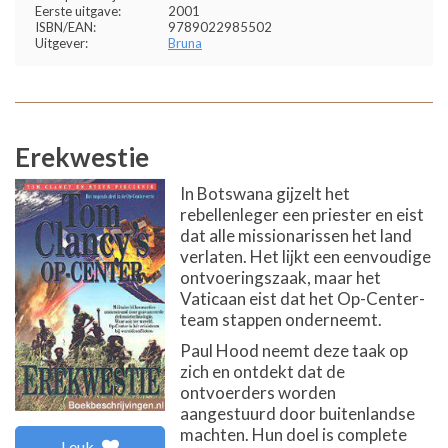
Eerste uitgave:
2001
ISBN/EAN:
9789022985502
Uitgever:
Bruna
Erekwestie
In Botswana gijzelt het
rebellenleger een priester en eist
dat alle missionarissen het land
verlaten. Het lijkt een eenvoudige
ontvoeringszaak, maar het
Vaticaan eist dat het Op-Center-
team stappen onderneemt.
Paul Hood neemt deze taak op
zich en ontdekt dat de
ontvoerders worden
aangestuurd door buitenlandse
machten. Hun doel is complete
Leuk