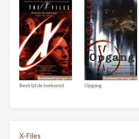
Bestrijd de toekomst
Opgang
X-Files