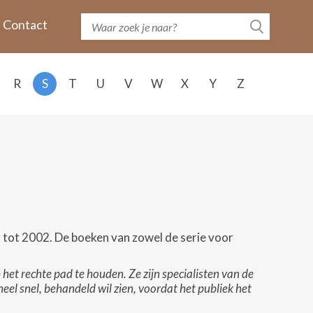
Contact
R
S
T
U
V
W
X
Y
Z
 tot 2002. De boeken van zowel de serie voor
 het rechte pad te houden. Ze zijn specialisten van de
el snel, behandeld wil zien, voordat het publiek het