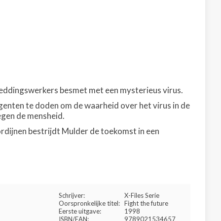
jf reddingswerkers besmet met een mysterieus virus.
genten te doden om de waarheid over het virus in de
egen de mensheid.
dijnen bestrijdt Mulder de toekomst in een
Schrijver:
X-Files Serie
Oorspronkelijke titel:
Fight the future
Eerste uitgave:
1998
ISBN/EAN:
9789021534657