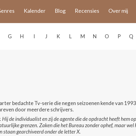
enres
Kalender
Blog
Recensies
Over mij
G
H
I
J
K
L
M
N
O
P
Q
Carter bedachte Tv-serie die negen seizoenen kende van 1993
chreven door meerdere schrijvers.
Hij de individualist en zij de agente die de opdracht heeft hem op
tuurlijke grenzen. Zaken die het Bureau zonder ophef, maar wel he
n staan gearchiveerd onder de letter X.