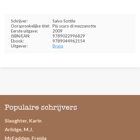
Schrijver:
Salvo Sottile
Oorspronkelijke titel:
Più scuro di mezzanotte
Eerste uitgave:
2009
ISBN/EAN:
9789022996829
Ebook:
9789044962154
Uitgever:
Bruna
Populaire schrijvers
Slaughter, Karin
Arlidge, M.J.
McFadden, Freida