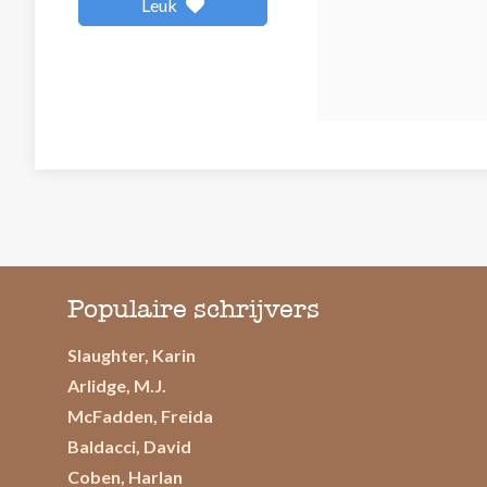
Leuk
Populaire schrijvers
Slaughter, Karin
Arlidge, M.J.
McFadden, Freida
Baldacci, David
Coben, Harlan