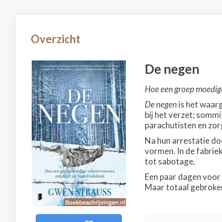
Overzicht
De negen
Hoe een groep moedige
De negen
is het waarg
bij het verzet; somm
parachutisten en zo
Na hun arrestatie do
vormen. In de fabri
tot sabotage.
Een paar dagen voor
Maar totaal gebroken