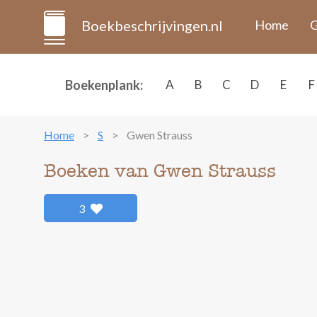
Boekbeschrijvingen.nl
Home
G
Boekenplank:
A
B
C
D
E
F
Home
S
Gwen Strauss
Boeken van Gwen Strauss
3