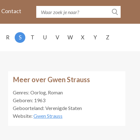
Contact
R
S
T
U
V
W
X
Y
Z
Meer over Gwen Strauss
Genres: Oorlog, Roman
Geboren: 1963
Geboorteland: Verenigde Staten
Website:
Gwen Strauss