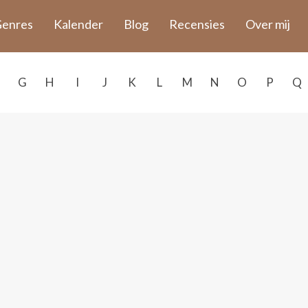
enres
Kalender
Blog
Recensies
Over mij
G
H
I
J
K
L
M
N
O
P
Q