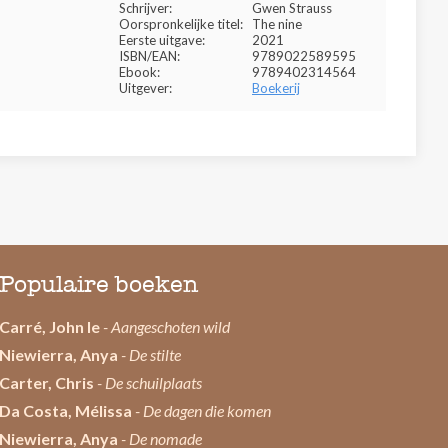
Schrijver:
Gwen Strauss
Oorspronkelijke titel:
The nine
Eerste uitgave:
2021
ISBN/EAN:
9789022589595
Ebook:
9789402314564
Uitgever:
Boekerij
Populaire boeken
Carré, John le
- Aangeschoten wild
Niewierra, Anya
- De stilte
Carter, Chris
- De schuilplaats
Da Costa, Mélissa
- De dagen die komen
Niewierra, Anya
- De nomade