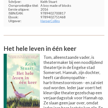
Schrijver:
Keith Stuart
Oorspronkelijke titel:
A boy made of blocks
Eerste uitgave:
2016
ISBN/EAN:
9789402700817
Ebook:
9789402751468
Uitgever:
HarperCollins
Het hele leven in één keer
Tom, alleenstaande vader, is
theatermaker bij een noodlijdend
theatertje in de Engelse stad
Somerset. Hannah, zijn dochter,
heeft cardiomyopathie -
hartritmestoornissen - en zal niet
oud worden. Ieder jaar voert het
kleurrijke theatergezelschap een
verjaardagsstuk voor Hannah op.
Ze slaan geen jaar over, omdat
ieder jaar haar laatste kan zijn. En