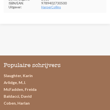
ISBN/EAN:
9789402730500
Uitgever:
HarperCollins
Populaire schrijvers
Slaughter, Karin
Arlidge, M.J.
McFadden, Freida
Baldacci, David
Coben, Harlan