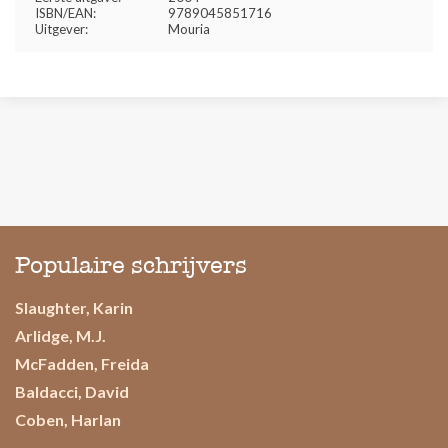
ISBN/EAN:
9789045851716
Uitgever:
Mouria
Populaire schrijvers
Slaughter, Karin
Arlidge, M.J.
McFadden, Freida
Baldacci, David
Coben, Harlan