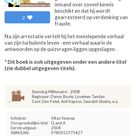
iemand over zoveel kennis
beschikt en dat hij wordt
gearresteerd op verdenking van
2
fraude.
Na zijn arrestatie vertelt hij het meeslepende verhaal
van zijn turbulente leven - een verhaal waarin de
antwoorden op de quizvragen liggen opgeslagen.
* Dit boek is ook uitgegeven onder een andere titel
(zie dubbel uitgegeven titels).
Slumdog Millionaire - 2008
Regisseur: Danny Boyle, Loveleen Tandan
Cast: Dev Patel, Anil Kapoor, Saurabh Shukla, e.a.
Schrijver:
Vikas Swarup
Oorspronkelijke titel:
Q and A
Eerste uitgave:
2004
ISBN/EAN:
9780552775427