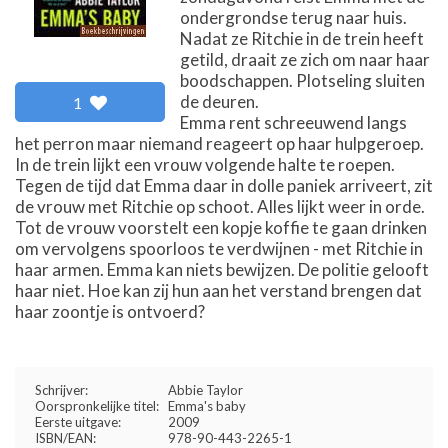
ondergrondse terug naar huis.
Nadat ze Ritchie in de trein heeft
getild, draait ze zich om naar haar
boodschappen. Plotseling sluiten
de deuren.
1
Emma rent schreeuwend langs
het perron maar niemand reageert op haar hulpgeroep.
In de trein lijkt een vrouw volgende halte te roepen.
Tegen de tijd dat Emma daar in dolle paniek arriveert, zit
de vrouw met Ritchie op schoot. Alles lijkt weer in orde.
Tot de vrouw voorstelt een kopje koffie te gaan drinken
om vervolgens spoorloos te verdwijnen - met Ritchie in
haar armen. Emma kan niets bewijzen. De politie gelooft
haar niet. Hoe kan zij hun aan het verstand brengen dat
haar zoontje is ontvoerd?
Schrijver:
Abbie Taylor
Oorspronkelijke titel:
Emma's baby
Eerste uitgave:
2009
ISBN/EAN:
978-90-443-2265-1