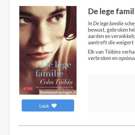
De lege famil
In
De lege familie
sche
bewust, gebroken heb
aarden en verwikkeld
aantreft die weigert
Elk van Tóibíns verha
verbroken en opnieu
Leuk