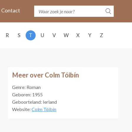
Contact
R
S
T
U
V
W
X
Y
Z
Meer over Colm Tóibín
Genre: Roman
Geboren: 1955
Geboorteland: Ierland
Website:
Colm Tóibín