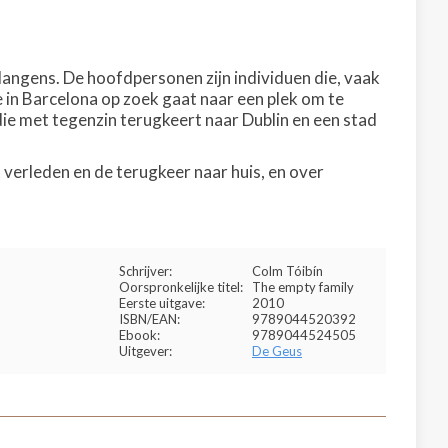
angens. De hoofdpersonen zijn individuen die, vaak
 in Barcelona op zoek gaat naar een plek om te
die met tegenzin terugkeert naar Dublin en een stad
t verleden en de terugkeer naar huis, en over
Schrijver:
Colm Tóibín
Oorspronkelijke titel:
The empty family
Eerste uitgave:
2010
ISBN/EAN:
9789044520392
Ebook:
9789044524505
Uitgever:
De Geus