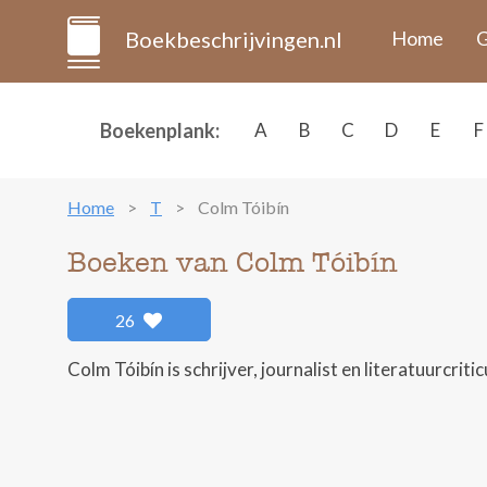
Boekbeschrijvingen.nl
Home
G
Boekenplank:
A
B
C
D
E
F
Home
T
Colm Tóibín
Boeken van Colm Tóibín
26
Colm Tóibín is schrijver, journalist en literatuurcritic