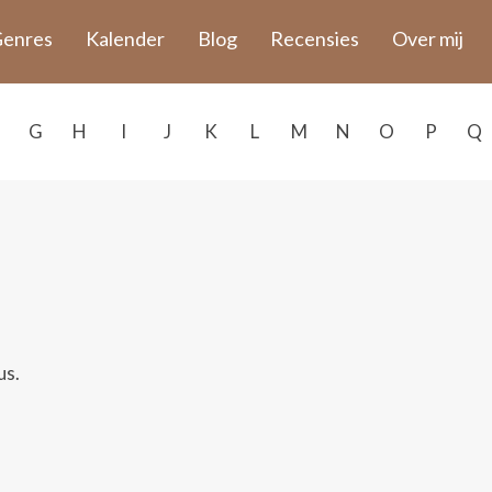
enres
Kalender
Blog
Recensies
Over mij
G
H
I
J
K
L
M
N
O
P
Q
us.