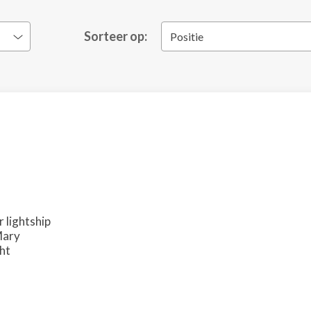
Sorteer op:
Positie
 lightship
Mary
ght