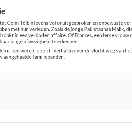
ie
tst Colm Tóibín levens vol onuitgesproken en onbewuste verl
ben met hun verleden. Zoals de jonge Pakistaanse Malik, die
 raakt in een verboden affaire. Of Frances, een Ierse vrouw 
 haar lange afwezigheid te erkennen.
len is een wereld op zich: verhalen over de vlucht weg van he
w aangehaalde familiebanden.