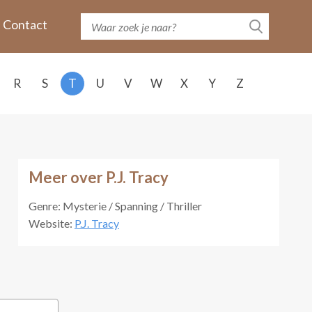
Contact
R
S
T
U
V
W
X
Y
Z
Meer over P.J. Tracy
Genre: Mysterie / Spanning / Thriller
Website:
P.J. Tracy