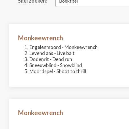
Snel zoeken:
Boektitel
Monkeewrench
Engelenmoord - Monkeewrench
Levend aas - Live bait
Dodenrit - Dead run
Sneeuwblind - Snowblind
Moordspel - Shoot to thrill
Monkeewrench