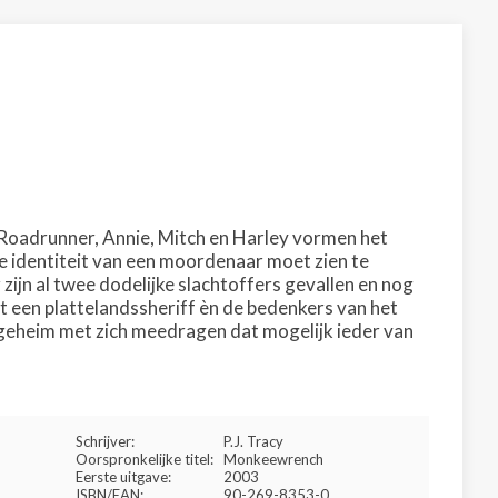
n Roadrunner, Annie, Mitch en Harley vormen het
e identiteit van een moordenaar moet zien te
r zijn al twee dodelijke slachtoffers gevallen en nog
t een plattelandssheriff èn de bedenkers van het
n geheim met zich meedragen dat mogelijk ieder van
Schrijver:
P.J. Tracy
Oorspronkelijke titel:
Monkeewrench
Eerste uitgave:
2003
ISBN/EAN:
90-269-8353-0