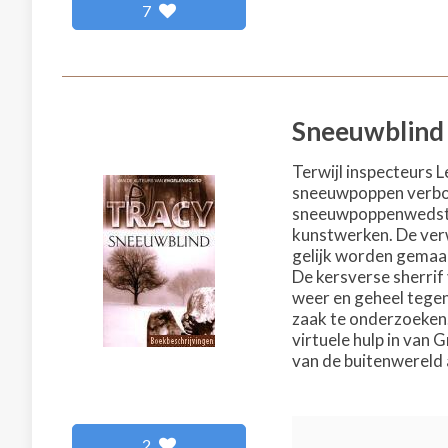
7
Sneeuwblind
Terwijl inspecteurs 
sneeuwpoppen verborg
sneeuwpoppenwedstrij
kunstwerken. De ver
gelijk worden gemaak
De kersverse sherrif
weer en geheel tege
zaak te onderzoeken.
virtuele hulp in van
van de buitenwereld 
2