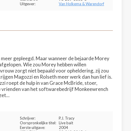
Uitgever:
Van Holkema & Warendorf
ord meer gepleegd. Maar wanneer de bejaarde Morey
p afgelopen. Wie zou Morey hebben willen
 vrouw zorgt niet bepaald voor opheldering, zij zou
krijgen Magozzi en Rolseth meer werk dan hun lief is.
zi roept de hulp in van Grace McBride, stoer,
ke vrienden van het softwarebedrijf Monkeewrench
et...
Schrijver:
P.J. Tracy
Oorspronkelijke titel:
Live bait
Eerste uitgave:
2004