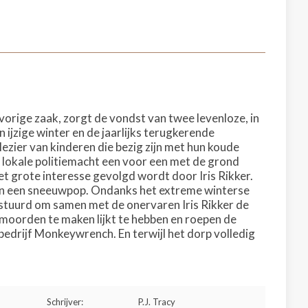
vorige zaak, zorgt de vondst van twee levenloze, in
ijzige winter en de jaarlijks terugkerende
ezier van kinderen die bezig zijn met hun koude
lokale politiemacht een voor een met de grond
et grote interesse gevolgd wordt door Iris Rikker.
jk in een sneeuwpop. Ondanks het extreme winterse
stuurd om samen met de onervaren Iris Rikker de
 moorden te maken lijkt te hebben en roepen de
bedrijf Monkeywrench. En terwijl het dorp volledig
Schrijver:
P.J. Tracy