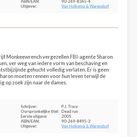
ISBN/EAN:
90-269-8365-4
Uitgever:
Van Holkema & Warendorf
drijf Monkeewrench vergezellen FBI-agente Sharon
ssen, ver weg van iedere vorm van beschaving en
tstbijzijnde gehucht volledig verlaten. Er is geen
Sharon moeten rennen voor hun leven terwijl de
 op zoek zijn naar de dames.
Schrijver:
P.J. Tracy
Oorspronkelijke titel:
Dead run
Eerste uitgave:
2005
ISBN/EAN:
90-269-8495-2
Uitgever:
Van Holkema & Warendorf