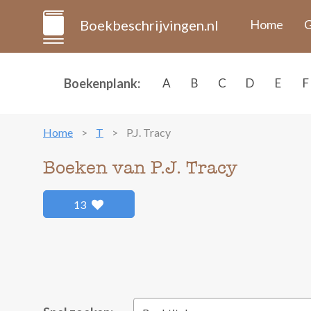
Boekbeschrijvingen.nl
Home
G
Boekenplank:
A
B
C
D
E
F
Home
T
P.J. Tracy
Boeken van P.J. Tracy
13