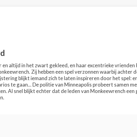
rd
 en altijd in het zwart gekleed, en haar excentrieke vriende
nkeewrench. Zij hebben een spel verzonnen waarbij achter d
stering blijkt iemand zich te laten inspireren door het spel: e
ios te gaan... De politie van Minneapolis probeert samen me
ken. Al snel blijkt echter dat de leden van Monkeewrench ee
n.