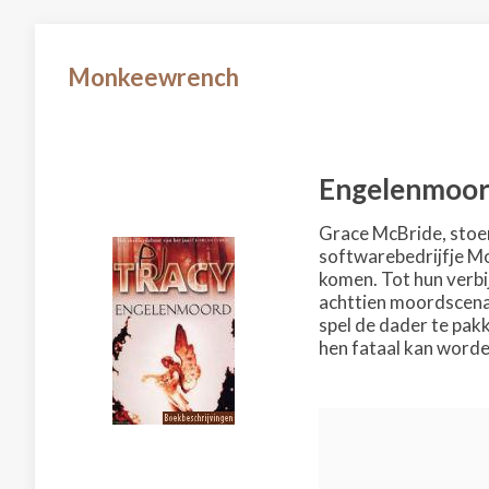
Monkeewrench
Engelenmoo
Grace McBride, stoer
softwarebedrijfje Mo
komen. Tot hun verbij
achttien moordscenar
spel de dader te pak
hen fataal kan worde