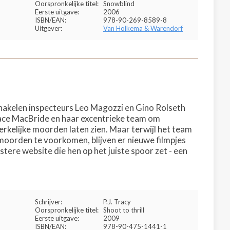
Oorspronkelijke titel:
Snowblind
Eerste uitgave:
2006
ISBN/EAN:
978-90-269-8589-8
Uitgever:
Van Holkema & Warendorf
chakelen inspecteurs Leo Magozzi en Gino Rolseth
ce MacBride en haar excentrieke team om
erkelijke moorden laten zien. Maar terwijl het team
oorden te voorkomen, blijven er nieuwe filmpjes
stere website die hen op het juiste spoor zet - een
Schrijver:
P.J. Tracy
Oorspronkelijke titel:
Shoot to thrill
Eerste uitgave:
2009
ISBN/EAN:
978-90-475-1441-1