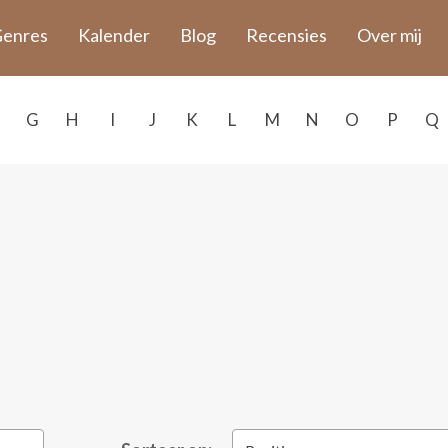
enres
Kalender
Blog
Recensies
Over mij
G
H
I
J
K
L
M
N
O
P
Q