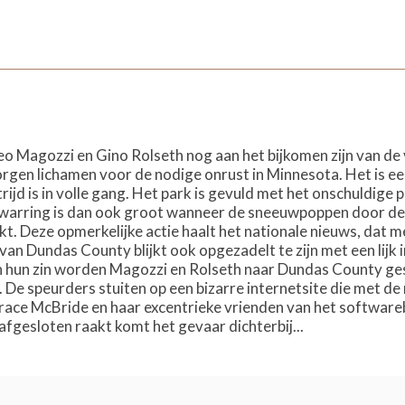
Leo Magozzi en Gino Rolseth nog aan het bijkomen zijn van de 
en lichamen voor de nodige onrust in Minnesota. Het is een 
d is in volle gang. Het park is gevuld met het onschuldige pl
warring is dan ook groot wanneer de sneeuwpoppen door de 
t. Deze opmerkelijke actie haalt het nationale nieuws, dat m
 van Dundas County blijkt ook opgezadelt te zijn met een li
n hun zin worden Magozzi en Rolseth naar Dundas County ge
 De speurders stuiten op een bizarre internetsite die met de
 Grace McBride en haar excentrieke vrienden van het software
afgesloten raakt komt het gevaar dichterbij...