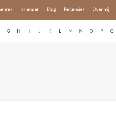
enres
Kalender
Blog
Recensies
Over mij
G
H
I
J
K
L
M
N
O
P
Q