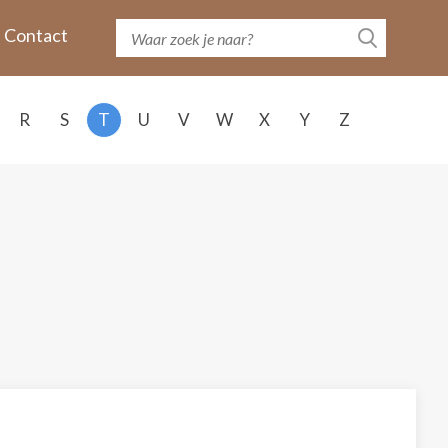
Contact
R
S
T
U
V
W
X
Y
Z