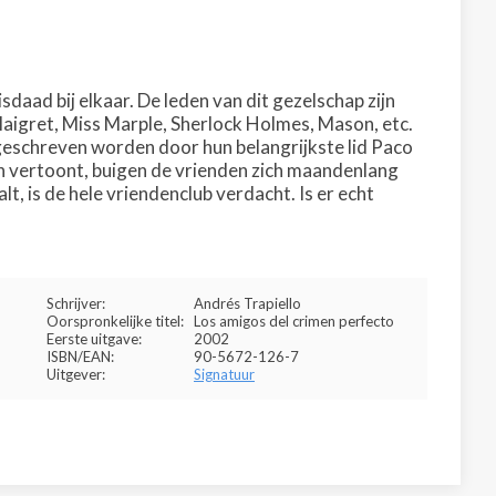
aad bij elkaar. De leden van dit gezelschap zijn
Maigret, Miss Marple, Sherlock Holmes, Mason, etc.
geschreven worden door hun belangrijkste lid Paco
en vertoont, buigen de vrienden zich maandenlang
t, is de hele vriendenclub verdacht. Is er echt
Schrijver:
Andrés Trapiello
Oorspronkelijke titel:
Los amigos del crimen perfecto
Eerste uitgave:
2002
ISBN/EAN:
90-5672-126-7
Uitgever:
Signatuur