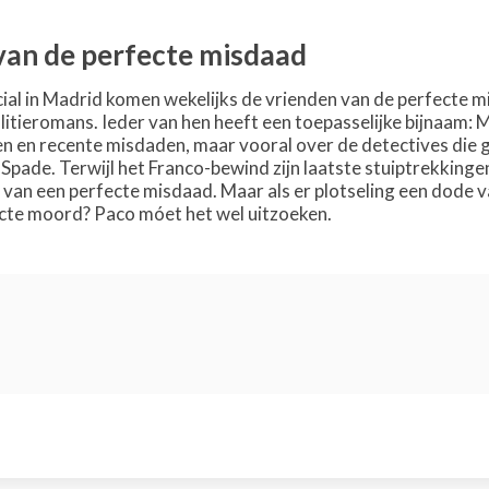
van de perfecte misdaad
al in Madrid komen wekelijks de vrienden van de perfecte misd
litieromans. Ieder van hen heeft een toepasselijke bijnaam: 
n en recente misdaden, maar vooral over de detectives die 
Spade. Terwijl het Franco-bewind zijn laatste stuiptrekking
van een perfecte misdaad. Maar als er plotseling een dode val
cte moord? Paco móet het wel uitzoeken.