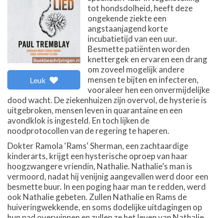
tot hondsdolheid, heeft deze
ongekende ziekte een
angstaanjagend korte
incubatietijd van een uur.
Besmette patiënten worden
knettergek en ervaren een drang
om zoveel mogelijk andere
mensen te bijten en infecteren,
Leuk
vooraleer hen een onvermijdelijke
dood wacht. De ziekenhuizen zijn overvol, de hysterie is
uitgebroken, mensen leven in quarantaine en een
avondklok is ingesteld. En toch lijken de
noodprotocollen van de regering te haperen.
Dokter Ramola 'Rams' Sherman, een zachtaardige
kinderarts, krijgt een hysterische oproep van haar
hoogzwangere vriendin, Nathalie. Nathalie’s man is
vermoord, nadat hij venijnig aangevallen werd door een
besmette buur. In een poging haar man te redden, werd
ook Nathalie gebeten. Zullen Nathalie en Rams de
huiveringwekkende, en soms dodelijke uitdagingen op
hun pad overwinnen en zullen ze het leven van Nathalie