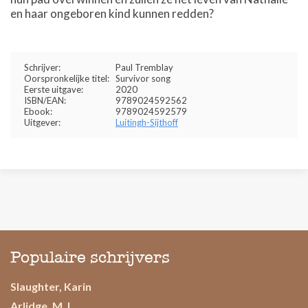
en haar ongeboren kind kunnen redden?
Schrijver:
Paul Tremblay
Oorspronkelijke titel:
Survivor song
Eerste uitgave:
2020
ISBN/EAN:
9789024592562
Ebook:
9789024592579
Uitgever:
Luitingh-Sijthoff
Populaire schrijvers
Slaughter, Karin
Arlidge, M.J.