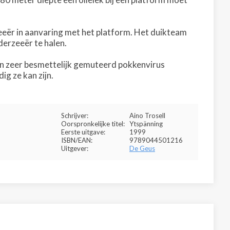
zeeër in aanvaring met het platform. Het duikteam
derzeeër te halen.
llen zeer besmettelijk gemuteerd pokkenvirus
ig ze kan zijn.
Schrijver:
Aino Trosell
Oorspronkelijke titel:
Ytspänning
Eerste uitgave:
1999
ISBN/EAN:
9789044501216
Uitgever:
De Geus