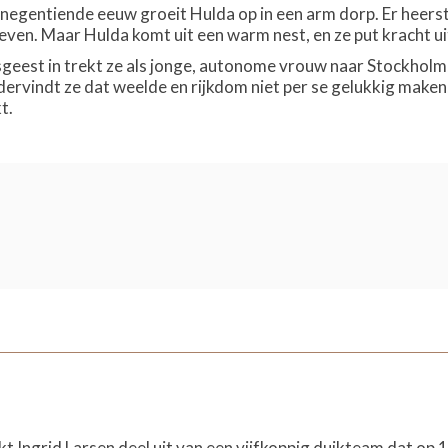
 negentiende eeuw groeit Hulda op in een arm dorp. Er heer
leven. Maar Hulda komt uit een warm nest, en ze put kracht u
sgeest in trekt ze als jonge, autonome vrouw naar Stockholm,
ndervindt ze dat weelde en rijkdom niet per se gelukkig maken,
t.
t Ingrid Larsen deel uit van een vijfkoppig duikteam dat op 1