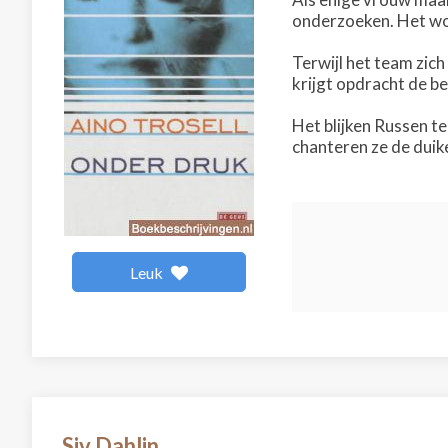
onderzoeken. Het wor
Terwijl het team zic
krijgt opdracht de b
Het blijken Russen t
chanteren ze de duike
Leuk
Siv Dahlin