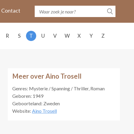
Contact
R
S
T
U
V
W
X
Y
Z
Meer over Aino Trosell
Genres: Mysterie / Spanning / Thriller, Roman
Geboren: 1949
Geboorteland: Zweden
Website:
Aino Trosell