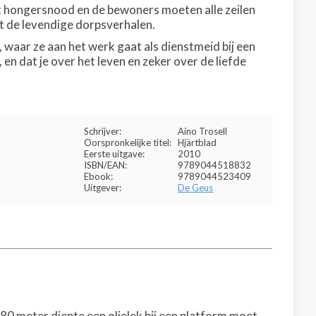
st hongersnood en de bewoners moeten alle zeilen
it de levendige dorpsverhalen.
 waar ze aan het werk gaat als dienstmeid bij een
 en dat je over het leven en zeker over de liefde
Schrijver:
Aino Trosell
Oorspronkelijke titel:
Hjärtblad
Eerste uitgave:
2010
ISBN/EAN:
9789044518832
Ebook:
9789044523409
Uitgever:
De Geus
80 meter diepte een olielek bij een platform moet