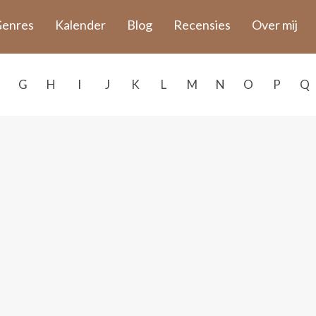
enres
Kalender
Blog
Recensies
Over mij
G
H
I
J
K
L
M
N
O
P
Q