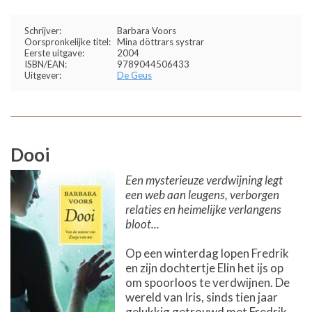
Schrijver:
Barbara Voors
Oorspronkelijke titel:
Mina döttrars systrar
Eerste uitgave:
2004
ISBN/EAN:
9789044506433
Uitgever:
De Geus
Dooi
Een mysterieuze verdwijning legt
een web aan leugens, verborgen
relaties en heimelijke verlangens
bloot...
Op een winterdag lopen Fredrik
en zijn dochtertje Elin het ijs op
om spoorloos te verdwijnen. De
wereld van Iris, sinds tien jaar
gelukkig getrouwd met Fredrik,