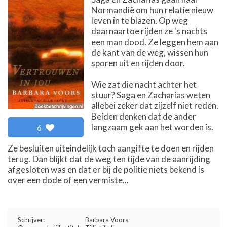
Normandië om hun relatie nieuw
leven in te blazen. Op weg
daarnaartoe rijden ze 's nachts
een man dood. Ze leggen hem aan
de kant van de weg, wissen hun
sporen uit en rijden door.
Wie zat die nacht achter het
stuur? Saga en Zacharias weten
allebei zeker dat zijzelf niet reden.
Beiden denken dat de ander
langzaam gek aan het worden is.
6
Ze besluiten uiteindelijk toch aangifte te doen en rijden
terug. Dan blijkt dat de weg ten tijde van de aanrijding
afgesloten was en dat er bij de politie niets bekend is
over een dode of een vermiste...
Schrijver:
Barbara Voors