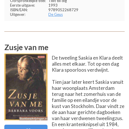
Oorspronkelijke titel:
Tillit till dig
Eerste uitgave:
1993
ISBN/EAN:
9789052268729
Uitgever:
De Geus
Zusje van me
De tweeling Saskia en Klara deelt
alles met elkaar. Tot op een dag
Klara spoorloos verdwijnt.
Tien jaar later keert Saskia vanuit
haar woonplaats Amsterdam
terug naar het zomerhuis van de
familie op een eilandje voor de
kust van Stockholm. Daar vindt ze
de aan haar gerichte dagboeken
van haar verdwenen tweelingzus.
En een krantenknipsel uit 1984,