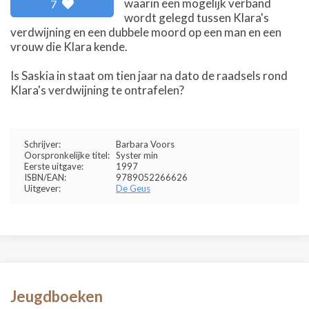
waarin een mogelijk verband
7
wordt gelegd tussen Klara's
verdwijning en een dubbele moord op een man en een
vrouw die Klara kende.
Is Saskia in staat om tien jaar na dato de raadsels rond
Klara's verdwijning te ontrafelen?
Schrijver:
Barbara Voors
Oorspronkelijke titel:
Syster min
Eerste uitgave:
1997
ISBN/EAN:
9789052266626
Uitgever:
De Geus
Jeugdboeken