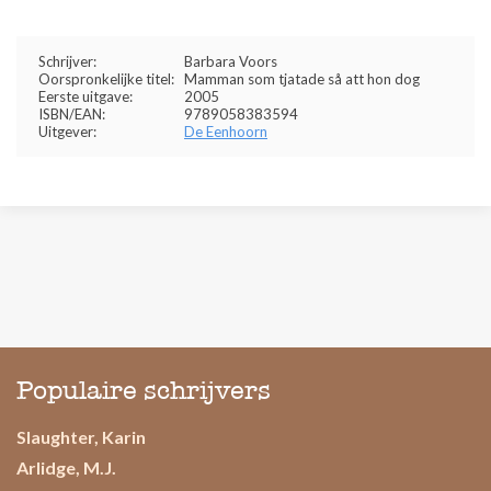
Schrijver:
Barbara Voors
Oorspronkelijke titel:
Mamman som tjatade så att hon dog
Eerste uitgave:
2005
ISBN/EAN:
9789058383594
Uitgever:
De Eenhoorn
Populaire schrijvers
Slaughter, Karin
Arlidge, M.J.