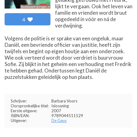
lijkt te vergaan. Ook het leven van
familie en vrienden wordt bruut
opgedeeld in vóór en ná de
4
verdwijning.
Volgens de politie is er sprake van een ongeluk, maar
Daniël, een bevriende officier van justitie, heeft zijn
twijfels en begint op eigen houtje aan een onderzoek.
Wie ook verteerd wordt door verdriet is buurvrouw
Sofie. Zij blijkt in het geheim een verhouding met Fredrik
te hebben gehad. Ondertussen legt Daniël de
puzzelstukken geleidelijk op hun plaats.
Schrijver:
Barbara Voors
Oorspronkelijke titel:
Islossning
Eerste uitgave:
2007
ISBN/EAN:
9789044511529
Uitgever:
De Geus