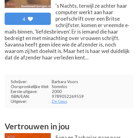
's Nachts, terwijl ze achter haar
computer werkt aan haar
proefschrift over een Britse
4
schrijfster, komen er vreemde e-
mails binnen, 'liefdesbrieven'. Er is iemand die haar
bedreigt en met minachting over vrouwen schrijft.
Savanna heeft geen idee wie de afzender is, noch
waarom zij het doelwit is. Maar het is haar wel duidelijk
dat de afzender haar verleden kent...
Schrijver:
Barbara Voors
Oorspronkelijke titel:
Sömnlös
Eerste uitgave:
2000
ISBN/EAN:
9789052269559
Uitgever:
De Geus
Vertrouwen in jou
Saga en Zacharias gaan naar