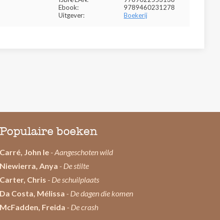
Ebook:
9789460231278
Uitgever:
Boekerij
Populaire boeken
Carré, John le
- Aangeschoten wild
Niewierra, Anya
- De stilte
Carter, Chris
- De schuilplaats
Da Costa, Mélissa
- De dagen die komen
McFadden, Freida
- De crash