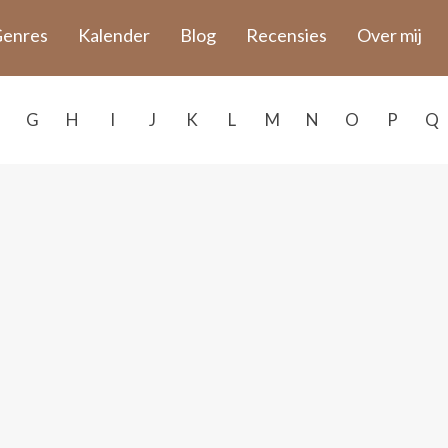
enres
Kalender
Blog
Recensies
Over mij
G
H
I
J
K
L
M
N
O
P
Q