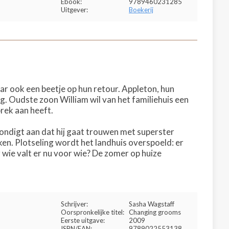
Ebook:
9789460231285
Uitgever:
Boekerij
aar ook een beetje op hun retour. Appleton, hun
ig. Oudste zoon William wil van het familiehuis een
rek aan heeft.
kondigt aan dat hij gaat trouwen met superster
ken. Plotseling wordt het landhuis overspoeld: er
 wie valt er nu voor wie? De zomer op huize
Schrijver:
Sasha Wagstaff
Oorspronkelijke titel:
Changing grooms
Eerste uitgave:
2009
ISBN/EAN:
9789022553138