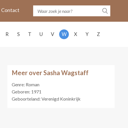
Contact
R
S
T
U
V
W
X
Y
Z
Meer over Sasha Wagstaff
Genre: Roman
Geboren: 1971
Geboorteland: Verenigd Koninkrijk