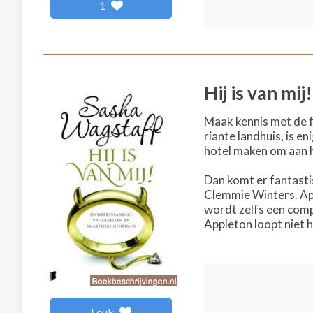
1
Hij is van mij!
Maak kennis met de fa
riante landhuis, is e
hotel maken om aan h
Dan komt er fantasti
Clemmie Winters. App
wordt zelfs een compl
Appleton loopt niet h
Leuk