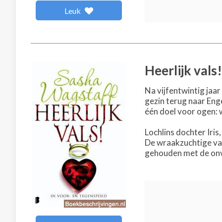
Leuk
Heerlijk vals!
Na vijfentwintig jaa
gezin terug naar Enge
één doel voor ogen: 
Lochlins dochter Iri
De wraakzuchtige vad
gehouden met de onv