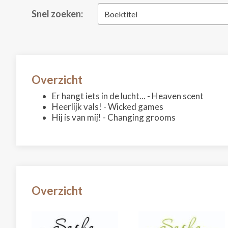
Snel zoeken:
Boektitel
Overzicht
Er hangt iets in de lucht... - Heaven scent
Heerlijk vals! - Wicked games
Hij is van mij! - Changing grooms
Overzicht