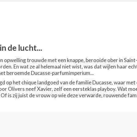
in de lucht...
n opwelling trouwde met een knappe, berooide ober in Saint
den. En wat ze al helemaal niet wist, was dat wijlen haar ec
het beroemde Ducasse-parfumimperium...
gd op het chique landgoed van de familie Ducasse, waar me
or Olivers neef Xavier, zelf een eersteklas playboy. Wat m
f is zij juist de vrouw op wie deze verwarde, rouwende famil