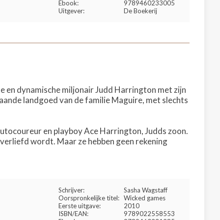
Ebook:
9789460233005
Uitgever:
De Boekerij
te en dynamische miljonair Judd Harrington met zijn
ewaande landgoed van de familie Maguire, met slechts
.
 autocoureur en playboy Ace Harrington, Judds zoon.
 verliefd wordt. Maar ze hebben geen rekening
Schrijver:
Sasha Wagstaff
Oorspronkelijke titel:
Wicked games
Eerste uitgave:
2010
ISBN/EAN:
9789022558553