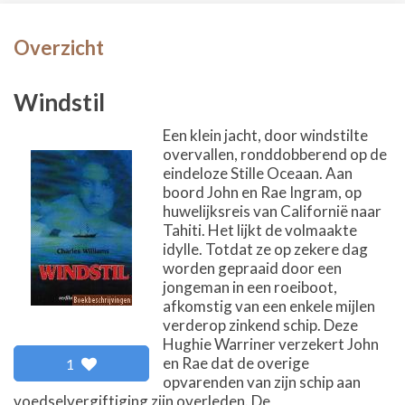
Overzicht
Windstil
Een klein jacht, door windstilte
overvallen, ronddobberend op de
eindeloze Stille Oceaan. Aan
boord John en Rae Ingram, op
huwelijksreis van Californië naar
Tahiti. Het lijkt de volmaakte
idylle. Totdat ze op zekere dag
worden gepraaid door een
jongeman in een roeiboot,
afkomstig van een enkele mijlen
verderop zinkend schip. Deze
Hughie Warriner verzekert John
en Rae dat de overige
1
opvarenden van zijn schip aan
voedselvergiftiging zijn overleden. De