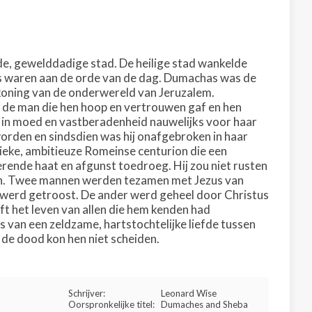
ede, gewelddadige stad. De heilige stad wankelde
ges waren aan de orde van de dag. Dumachas was de
 koning van de onderwereld van Jeruzalem.
 de man die hen hoop en vertrouwen gaf en hen
 in moed en vastberadenheid nauwelijks voor haar
orden en sindsdien was hij onafgebroken in haar
ieke, ambitieuze Romeinse centurion die een
rende haat en afgunst toedroeg. Hij zou niet rusten
itten. Twee mannen werden tezamen met Jezus van
 werd getroost. De ander werd geheel door Christus
ft het leven van allen die hem kenden had
s van een zeldzame, hartstochtelijke liefde tussen
de dood kon hen niet scheiden.
Schrijver:
Leonard Wise
Oorspronkelijke titel:
Dumaches and Sheba