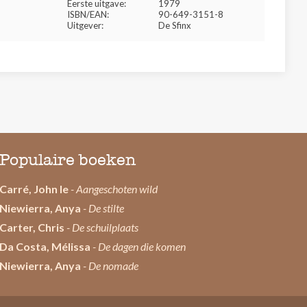
Eerste uitgave:
1979
ISBN/EAN:
90-649-3151-8
Uitgever:
De Sfinx
Populaire boeken
Carré, John le
- Aangeschoten wild
Niewierra, Anya
- De stilte
Carter, Chris
- De schuilplaats
Da Costa, Mélissa
- De dagen die komen
Niewierra, Anya
- De nomade