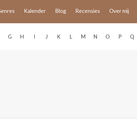
enres
Kalender
Blog
Recensies
Over mij
G
H
I
J
K
L
M
N
O
P
Q