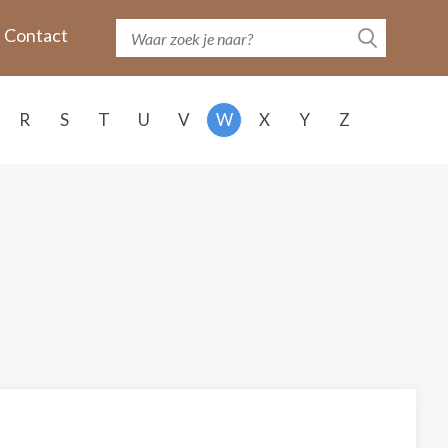
Contact
R
S
T
U
V
W
X
Y
Z