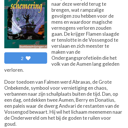
naar deze wereld terug te
brengen, wat rampzalige
gevolgen zou hebben voor de
mens en waardoor magische
vermogens verloren zouden
gaan. De krijger Flamen slaagde
er tenslotte in de Vossengod te
verslaan en zich meester te
maken van de
Ondergangsprofetieën die het
2
volk van de Aumen lang geleden
verloren.
Door toedoen van Falmen werd Abraxas, de Grote
Onbekende, symbool voor vernietiging en chaos,
verbannen naar zijn schuilplaats buiten de tijd. Dan, op
een dag, ontdekken twee Aumen, Berry en Donatius,
een paleis waar de dwerg Andvari de restanten van de
Vossengod bewaart. Hij wil het lichaam meenemen naar
de Onderwereld om het bij de goden te ruilen voor
goud.