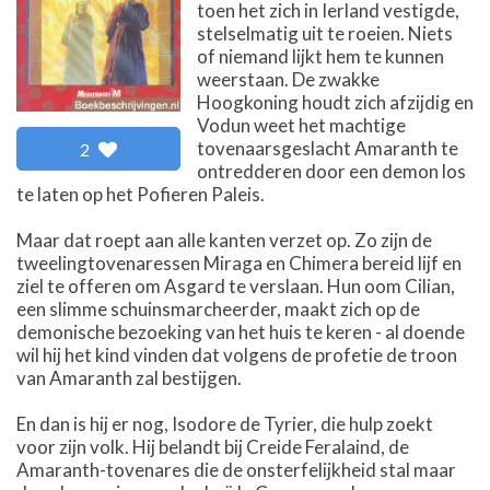
toen het zich in Ierland vestigde,
stelselmatig uit te roeien. Niets
of niemand lijkt hem te kunnen
weerstaan. De zwakke
Hoogkoning houdt zich afzijdig en
Vodun weet het machtige
tovenaarsgeslacht Amaranth te
2
ontredderen door een demon los
te laten op het Pofieren Paleis.
Maar dat roept aan alle kanten verzet op. Zo zijn de
tweelingtovenaressen Miraga en Chimera bereid lijf en
ziel te offeren om Asgard te verslaan. Hun oom Cilian,
een slimme schuinsmarcheerder, maakt zich op de
demonische bezoeking van het huis te keren - al doende
wil hij het kind vinden dat volgens de profetie de troon
van Amaranth zal bestijgen.
En dan is hij er nog, Isodore de Tyrier, die hulp zoekt
voor zijn volk. Hij belandt bij Creide Feralaind, de
Amaranth-tovenares die de onsterfelijkheid stal maar