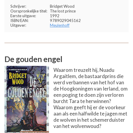
Schrijver:
Bridget Wood
Oorspronkelijke titel:
The lost prince
Eerste uitgave:
1992
ISBN/EAN:
9789029045162
Uitgever:
Meulenhoff
De gouden engel
Waarom treuzelt hij, Nuadu
Argaitlem, de bastaardprins die
werd verbannen van het hof van
de Hoogkoningen van Ierland, om
een poging te doen zijn verloren
burcht Tara te herwinnen?
Waarom geeft hij er de voorkeur
aan als een halfwilde te jagen met
de wolven in het schemerduister
van het wolvenwoud?