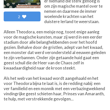
er niemand die sterk genoeg is
om zijn magische mantel over te
nemen en daarmee de immer
woelende krachten van het
2
duistere Ierland te weerstaan.
Alleen Theodora, een meisje nog, toont enige aanleg
voor de magische kunsten, maar zij werd in een eerder
stadium door alle belanghebbenden over het hoofd
gezien. Behalve door de gristlen, adept van het kwaad,
een monster dat werd verondersteld al eeuwen geleden
te zijn verbannen. Onder zijn getaande huid gaat een
geest schuil die de Heer van de Chaos zelf in
kwaadaardigheid naar de kroon steekt.
Als het web van het kwaad wordt aangehaald en het
voor Theodora bijna te laat is, is de redding nabij: een
ver familielid en een monnik met een verbazingwekkend
vindingrijke geest schieten haar, Prinses van Amaranth,
te hulp, met verstrekkende gevolgen...