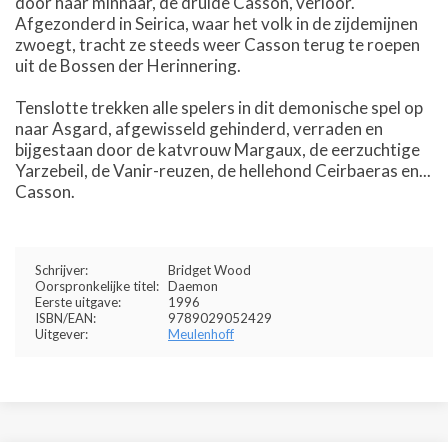
door haar minnaar, de druïde Casson, verloor.
Afgezonderd in Seirica, waar het volk in de zijdemijnen
zwoegt, tracht ze steeds weer Casson terug te roepen
uit de Bossen der Herinnering.
Tenslotte trekken alle spelers in dit demonische spel op
naar Asgard, afgewisseld gehinderd, verraden en
bijgestaan door de katvrouw Margaux, de eerzuchtige
Yarzebeil, de Vanir-reuzen, de hellehond Ceirbaeras en...
Casson.
Schrijver:
Bridget Wood
Oorspronkelijke titel:
Daemon
Eerste uitgave:
1996
ISBN/EAN:
9789029052429
Uitgever:
Meulenhoff