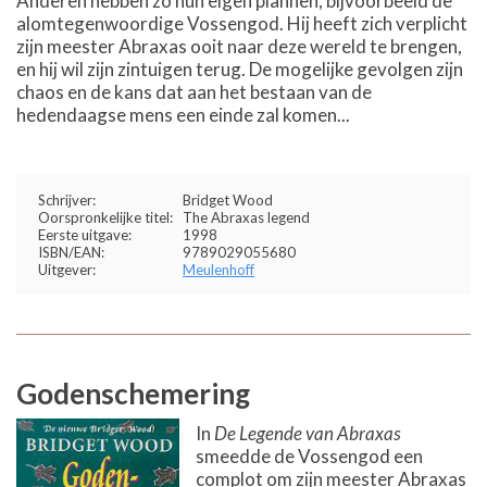
Anderen hebben zo hun eigen plannen, bijvoorbeeld de
alomtegenwoordige Vossengod. Hij heeft zich verplicht
zijn meester Abraxas ooit naar deze wereld te brengen,
en hij wil zijn zintuigen terug. De mogelijke gevolgen zijn
chaos en de kans dat aan het bestaan van de
hedendaagse mens een einde zal komen...
Schrijver:
Bridget Wood
Oorspronkelijke titel:
The Abraxas legend
Eerste uitgave:
1998
ISBN/EAN:
9789029055680
Uitgever:
Meulenhoff
Godenschemering
In
De Legende van Abraxas
smeedde de Vossengod een
complot om zijn meester Abraxas