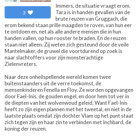
Immers, de situatie vraagt erom.
Tara is in handen gevallen van de
3
brute reuzen van Gruggach, die
erom bekend staan prille maagden te roven, van hun eer
te ontdoen en, net als alle andere mensen die in hun
handen vallen, op hun rooster te braden. En de reuzen
staan niet alleen. Zij weten zich gesteund door de veile
Mantelmaker, de gruwel die voortdurend op zoek is
naar slachtoffers voor zijn monsterachtige
Zielenvreters.
Naar deze onheilspellende wereld komen twee
buitenstaanders uit de verre toekomst, de
mensenkinderen Fenella en Floy. Ze worden opgevangen
door Fael-Inis, de gouden engel, en door hem tot ver in
de diepten van het wolvenwoud geleid. Want Fael-Inis
heeft zo zijn eigen plannen met het tweetal, en niet in de
laatste plaats omdat zijn dochter Vlam op het punt staat
zich tegen zijn en haar zin te verbinden met Inchbard, de
koning der reuzen.