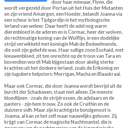
door haar minnaar, Flynn, die
wordt vergezeld door Portan uit het Huis der Mutanten
en zijn vriend Amairgen, een Hoeder, belandt Joanna via
een scheur in het Tijdgordijn in het mythologische
Ierland van weleer. Daar heeft de adel nog warm
dierenbloed in de aderen en is Cormac, heer der wolven,
de rechtmatige koning van de Wolflijn, in een dodelijke
strijd verwikkeld met koningin Mab de Bedwelmende,
die ooit zijn geliefde was. Haar sullige zoon Eochaid, met
leeuwenbloed, zit ten onrechte op de troon van Tara en
bovendien wordt Mab bijgestaan door akelig sterke
krachten uit het donkere Ierland, zoals de Erlkoning en
zijn lugubere helpsters: Morrigan, Macha en Blaaskraai.
Maar ook Cormac, die door Joanna wordt bevrijd uit de
burcht der Schaduwen, staat niet alleen. De meeste
bloedlijnen - zoals de strijdrossen, de adelaars en de
panters - zijn hem trouw. Zo ook de Cruithin en de
duistere sidh. Maar zijn krachtigste bondgenoot is
Joanna, al kan ze het zelf maar nauwelijks geloven. Zij
krijgt van Cormac de magische Nachtmantel, die is
geweven van de nachtmerries van de legendarische