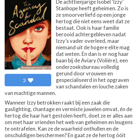
De achttienjarige Isobel ‘Izzy’
Stanhope heeft geheimen. Zo is
ze smoorverliefd op een jonge
hertog die niet eens weet dat ze
bestaat. Ook is haar familie
berooid achtergebleven nadat
Izzy’s vader overleed, maar
niemand uit de hogere elite mag
dat weten. En dan is er nog haar
baan bij de Aviary (Volière), een
onderzoeksbureau volledig
gerund door vrouwen en
gespecialiseerd in het opgraven
3
van schandalen en louche zaken
van machtige mannen.
Wanneer Izzy betrokken raakt bij een zaak die
gaslighting, chantage en vermiste juwelen omvat, én de
hertog die haar hart gestolen heeft, doet ze er alles aan
om met haar vrienden het web van geheimen en leugens
te ontrafelen. Kan ze de waarheid onthullen en de
onschuldigen beschermen? En gaat ze de hertog óóit