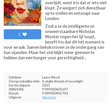
overlijdt, weet Iris dat er iets niet
klopt. Ze weigert zich dienstbaar
op te stellen en ontsnapt naar
Londen.
Zodra ze de intelligente en
onweerstaanbare Nicholas
1
Wynter tegen het lijf loopt,
beseft Iris dat dit hét moment is
voor wraak. Samen bekokstoven ze de ondergang van
hun vijanden. Maar het stel blijkt meer gemeen te
hebben dan een honger voor gerechtigheid...
Schrijver:
Laura Wood
Oorspronkelijke titel:
A single thread of moonlight
Eerste uitgave:
2021
ISBN/EAN:
9789000401697
Ebook:
9789000401703
Uitgever:
Van Goor