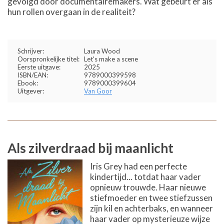
gevolgd door documentairemakers. Wat gebeurt er als
hun rollen overgaan in de realiteit?
Schrijver:
Laura Wood
Oorspronkelijke titel:
Let's make a scene
Eerste uitgave:
2025
ISBN/EAN:
9789000399598
Ebook:
9789000399604
Uitgever:
Van Goor
Als zilverdraad bij maanlicht
Iris Grey had een perfecte
kindertijd... totdat haar vader
opnieuw trouwde. Haar nieuwe
stiefmoeder en twee stiefzussen
zijn kil en achterbaks, en wanneer
haar vader op mysterieuze wijze