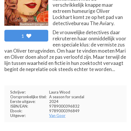
verschrikkelijk knappe maar
extreem humeurige Oliver
Lockhart komt ze op het pad van
detectivebureau The Aviary.
De vrouwelijke detectives daar
1
rekruteren haar onmiddellijk voor
een speciale klus: de vermiste zus
van Oliver terugvinden. Om haar te vinden moeten Mari
en Oliver doen alsof ze pas verloofd zijn. Maar terwijl de
lijn tussen waarheid en fictie in hun zoektocht vervaagt
begint de neprelatie ook steeds echter te worden...
Schrijver:
Laura Wood
Oorspronkelijke titel:
A season for scandal
Eerste uitgave:
2024
ISBN/EAN:
9789000396832
Ebook:
9789000396849
Uitgever:
Van Goor