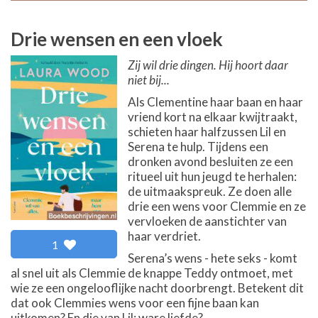
Drie wensen en een vloek
Zij wil drie dingen. Hij hoort daar
niet bij...
Als Clementine haar baan en haar
vriend kort na elkaar kwijtraakt,
schieten haar halfzussen Lil en
Serena te hulp. Tijdens een
dronken avond besluiten ze een
ritueel uit hun jeugd te herhalen:
de uitmaakspreuk. Ze doen alle
drie een wens voor Clemmie en ze
vervloeken de aanstichter van
haar verdriet.
1
Serena’s wens - hete seks - komt
al snel uit als Clemmie de knappe Teddy ontmoet, met
wie ze een ongelooflijke nacht doorbrengt. Betekent dit
dat ook Clemmies wens voor een fijne baan kan
uitkomen? En die van Lil: ware liefde?