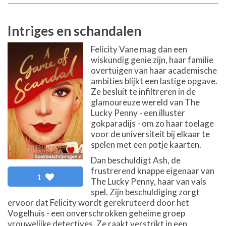
Intriges en schandalen
Felicity Vane mag dan een
wiskundig genie zijn, haar familie
overtuigen van haar academische
ambities blijkt een lastige opgave.
Ze besluit te infiltreren in de
glamoureuze wereld van The
Lucky Penny - een illuster
gokparadijs - om zo haar toelage
voor de universiteit bij elkaar te
spelen met een potje kaarten.
Dan beschuldigt Ash, de
frustrerend knappe eigenaar van
1
The Lucky Penny, haar van vals
spel. Zijn beschuldiging zorgt
ervoor dat Felicity wordt gerekruteerd door het
Vogelhuis - een onverschrokken geheime groep
vrouwelijke detectives. Ze raakt verstrikt in een