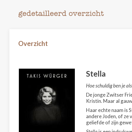
gedetailleerd overzicht
Overzicht
Stella
Hoe schuldig ben je al
De jonge Zwitser Frie
Kristin. Maar al gauw 
Haar echte naam is St
andere Joden, of ze v
geliefde of zijn gew
Stella
is een indrukwe