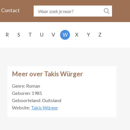
Contact
R
S
T
U
V
W
X
Y
Z
Meer over Takis Würger
Genre: Roman
Geboren: 1985
Geboorteland: Duitsland
Website:
Takis Würger