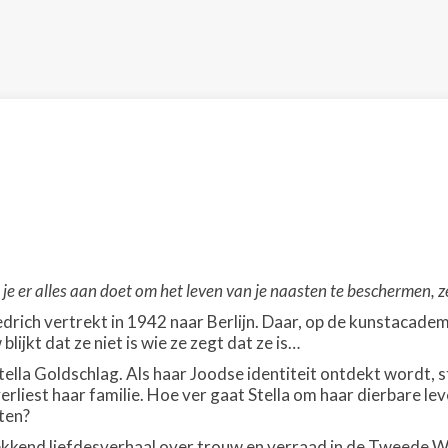
s je er alles aan doet om het leven van je naasten te beschermen, 
drich vertrekt in 1942 naar Berlijn. Daar, op de kunstacadem
blijkt dat ze niet is wie ze zegt dat ze is…
ella Goldschlag. Als haar Joodse identiteit ontdekt wordt, st
erliest haar familie. Hoe ver gaat Stella om haar dierbare lev
eten?
kkend liefdesverhaal over trouw en verraad in de Tweede We