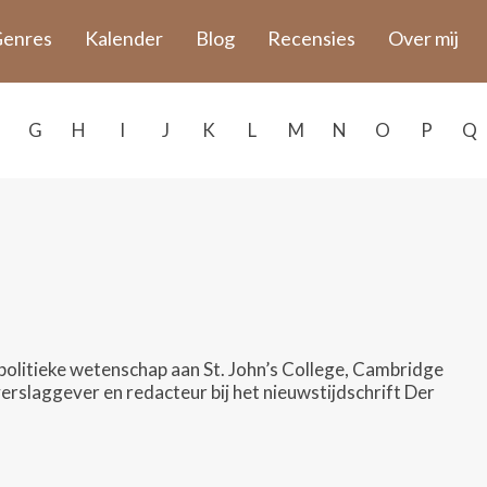
enres
Kalender
Blog
Recensies
Over mij
G
H
I
J
K
L
M
N
O
P
Q
politieke wetenschap aan St. John’s College, Cambridge
verslaggever en redacteur bij het nieuwstijdschrift Der