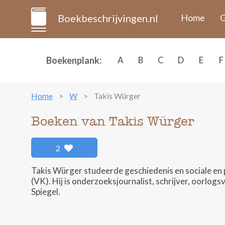
Boekbeschrijvingen.nl
Home
G
Boekenplank:
A
B
C
D
E
F
Home
W
Takis Würger
Boeken van Takis Würger
2
Takis Würger studeerde geschiedenis en sociale en 
(VK). Hij is onderzoeksjournalist, schrijver, oorlogs
Spiegel.