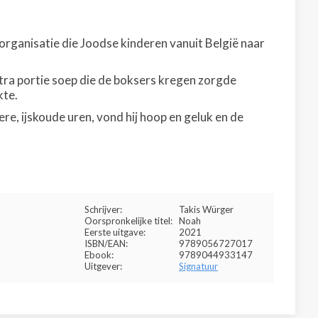
 organisatie die Joodse kinderen vanuit België naar
xtra portie soep die de boksers kregen zorgde
kte.
e, ijskoude uren, vond hij hoop en geluk en de
Schrijver:
Takis Würger
Oorspronkelijke titel:
Noah
Eerste uitgave:
2021
ISBN/EAN:
9789056727017
Ebook:
9789044933147
Uitgever:
Signatuur