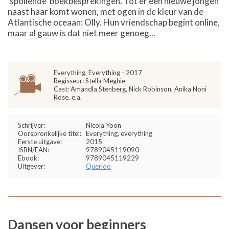
‘spoilende’ boekbesprekingen. Tot er een nieuwe jongen
naast haar komt wonen, met ogen in de kleur van de
Atlantische oceaan: Olly. Hun vriendschap begint online,
maar al gauw is dat niet meer genoeg...
Everything, Everything - 2017
Regisseur: Stella Meghie
Cast: Amandla Stenberg, Nick Robinson, Anika Noni
Rose, e.a.
Schrijver:
Nicola Yoon
Oorspronkelijke titel:
Everything, everything
Eerste uitgave:
2015
ISBN/EAN:
9789045119090
Ebook:
9789045119229
Uitgever:
Querido
Dansen voor beginners