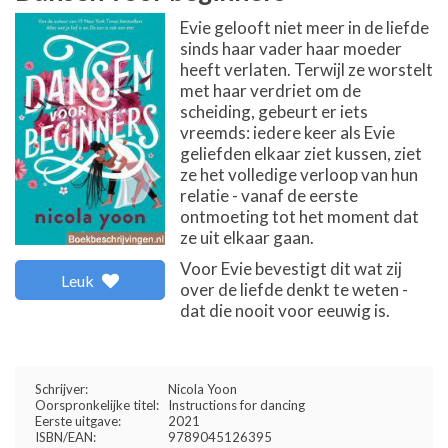
Evie gelooft niet meer in de liefde
sinds haar vader haar moeder
heeft verlaten. Terwijl ze worstelt
met haar verdriet om de
scheiding, gebeurt er iets
vreemds: iedere keer als Evie
geliefden elkaar ziet kussen, ziet
ze het volledige verloop van hun
relatie - vanaf de eerste
ontmoeting tot het moment dat
ze uit elkaar gaan.
Voor Evie bevestigt dit wat zij
Leuk
over de liefde denkt te weten -
dat die nooit voor eeuwig is.
Schrijver:
Nicola Yoon
Oorspronkelijke titel:
Instructions for dancing
Eerste uitgave:
2021
ISBN/EAN:
9789045126395