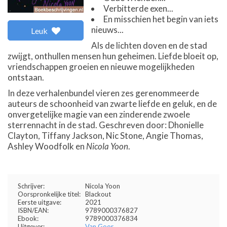
Verbitterde exen...
En misschien het begin van iets
nieuws...
Leuk
Als de lichten doven en de stad
zwijgt, onthullen mensen hun geheimen. Liefde bloeit op,
vriendschappen groeien en nieuwe mogelijkheden
ontstaan.
In deze verhalenbundel vieren zes gerenommeerde
auteurs de schoonheid van zwarte liefde en geluk, en de
onvergetelijke magie van een zinderende zwoele
sterrennacht in de stad. Geschreven door: Dhonielle
Clayton, Tiffany Jackson, Nic Stone, Angie Thomas,
Ashley Woodfolk en
Nicola Yoon
.
Schrijver:
Nicola Yoon
Oorspronkelijke titel:
Blackout
Eerste uitgave:
2021
ISBN/EAN:
9789000376827
Ebook:
9789000376834
Uitgever:
Van Goor