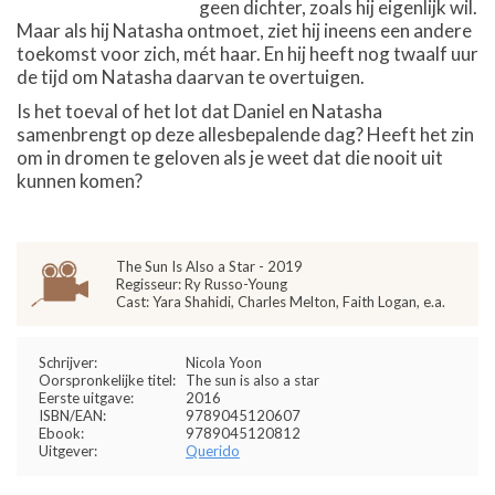
geen dichter, zoals hij eigenlijk wil.
Maar als hij Natasha ontmoet, ziet hij ineens een andere
toekomst voor zich, mét haar. En hij heeft nog twaalf uur
de tijd om Natasha daarvan te overtuigen.
Is het toeval of het lot dat Daniel en Natasha
samenbrengt op deze allesbepalende dag? Heeft het zin
om in dromen te geloven als je weet dat die nooit uit
kunnen komen?
The Sun Is Also a Star - 2019
Regisseur: Ry Russo-Young
Cast: Yara Shahidi, Charles Melton, Faith Logan, e.a.
Schrijver:
Nicola Yoon
Oorspronkelijke titel:
The sun is also a star
Eerste uitgave:
2016
ISBN/EAN:
9789045120607
Ebook:
9789045120812
Uitgever:
Querido