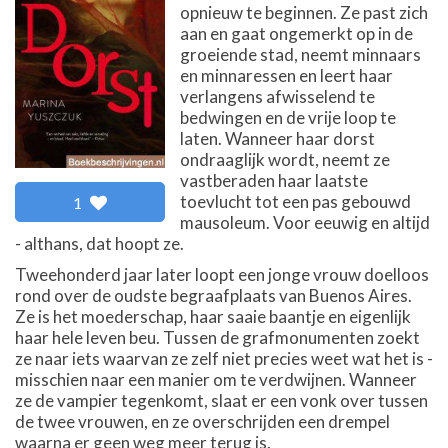
opnieuw te beginnen. Ze past zich
aan en gaat ongemerkt op in de
groeiende stad, neemt minnaars
en minnaressen en leert haar
verlangens afwisselend te
bedwingen en de vrije loop te
laten. Wanneer haar dorst
ondraaglijk wordt, neemt ze
vastberaden haar laatste
toevlucht tot een pas gebouwd
1
mausoleum. Voor eeuwig en altijd
- althans, dat hoopt ze.
Tweehonderd jaar later loopt een jonge vrouw doelloos
rond over de oudste begraafplaats van Buenos Aires.
Ze is het moederschap, haar saaie baantje en eigenlijk
haar hele leven beu. Tussen de grafmonumenten zoekt
ze naar iets waarvan ze zelf niet precies weet wat het is -
misschien naar een manier om te verdwijnen. Wanneer
ze de vampier tegenkomt, slaat er een vonk over tussen
de twee vrouwen, en ze overschrijden een drempel
waarna er geen weg meer terug is.