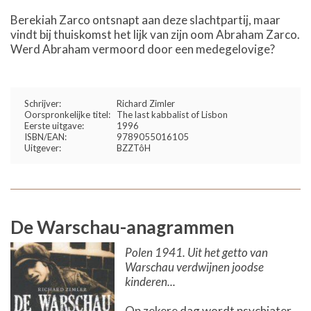
Berekiah Zarco ontsnapt aan deze slachtpartij, maar
vindt bij thuiskomst het lijk van zijn oom Abraham Zarco.
Werd Abraham vermoord door een medegelovige?
Schrijver:
Richard Zimler
Oorspronkelijke titel:
The last kabbalist of Lisbon
Eerste uitgave:
1996
ISBN/EAN:
9789055016105
Uitgever:
BZZTôH
De Warschau-anagrammen
Polen 1941. Uit het getto van
Warschau verdwijnen joodse
kinderen...
Op zekere dag wordt psychiater