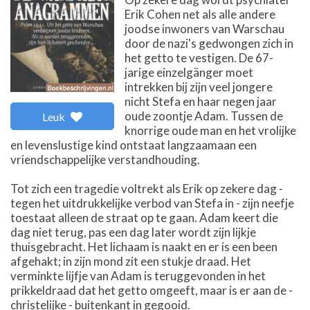
Erik Cohen net als alle andere
joodse inwoners van Warschau
door de nazi's gedwongen zich in
het getto te vestigen. De 67-
jarige einzelgänger moet
intrekken bij zijn veel jongere
nicht Stefa en haar negen jaar
oude zoontje Adam. Tussen de
Leuk
knorrige oude man en het vrolijke
en levenslustige kind ontstaat langzaamaan een
vriendschappelijke verstandhouding.
Tot zich een tragedie voltrekt als Erik op zekere dag -
tegen het uitdrukkelijke verbod van Stefa in - zijn neefje
toestaat alleen de straat op te gaan. Adam keert die
dag niet terug, pas een dag later wordt zijn lijkje
thuisgebracht. Het lichaam is naakt en er is een been
afgehakt; in zijn mond zit een stukje draad. Het
verminkte lijfje van Adam is teruggevonden in het
prikkeldraad dat het getto omgeeft, maar is er aan de -
christelijke - buitenkant in gegooid.