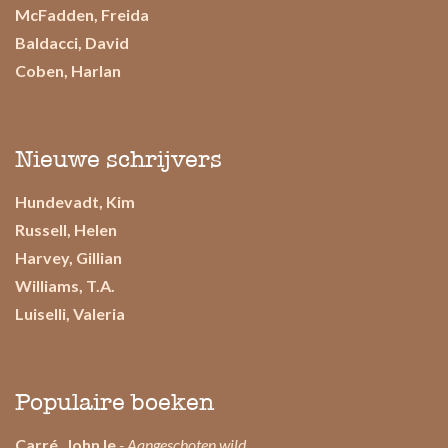
McFadden, Freida
Baldacci, David
Coben, Harlan
Nieuwe schrijvers
Hundevadt, Kim
Russell, Helen
Harvey, Gillian
Williams, T.A.
Luiselli, Valeria
Populaire boeken
Carré, John le
- Aangeschoten wild