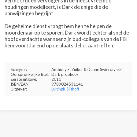
vermoordt en vervolgens in de meest vreemde
houdingen modelleert, is Dark de enige die de
aanwijzingen begrijpt.
De geheime dienst vraagt hem hen te helpen de
moordenaar op te sporen. Dark wordt echter al snel de
hoofdverdachte wanneer zijn oud-collega's van de FBI
hem voortdurend op de plaats delict aantreffen.
Schrijver:
Anthony E. Zuiker & Duane Swierczynski
Oorspronkelijke titel:
Dark prophecy
Eerste uitgave:
2010
ISBN/EAN:
9789024531141
Uitgever:
Luitingh-Sijthoff