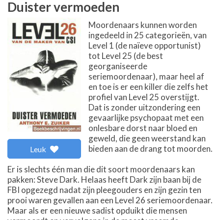
Duister vermoeden
Moordenaars kunnen worden
ingedeeld in 25 categorieën, van
Level 1 (de naïeve opportunist)
tot Level 25 (de best
georganiseerde
seriemoordenaar), maar heel af
en toe is er een killer die zelfs het
profiel van Level 25 overstijgt.
Dat is zonder uitzondering een
gevaarlijke psychopaat met een
onlesbare dorst naar bloed en
geweld, die geen weerstand kan
bieden aan de drang tot moorden.
Leuk
Er is slechts één man die dit soort moordenaars kan
pakken: Steve Dark. Helaas heeft Dark zijn baan bij de
FBI opgezegd nadat zijn pleegouders en zijn gezin ten
prooi waren gevallen aan een Level 26 seriemoordenaar.
Maar als er een nieuwe sadist opduikt die mensen