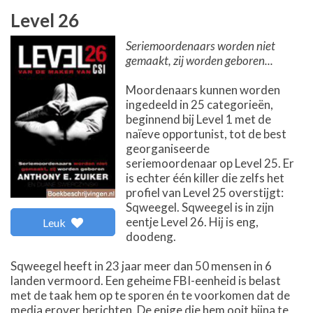
Level 26
Seriemoordenaars worden niet
gemaakt, zij worden geboren...
Moordenaars kunnen worden
ingedeeld in 25 categorieën,
beginnend bij Level 1 met de
naïeve opportunist, tot de best
georganiseerde
seriemoordenaar op Level 25. Er
is echter één killer die zelfs het
profiel van Level 25 overstijgt:
Sqweegel. Sqweegel is in zijn
eentje Level 26. Hij is eng,
Leuk
doodeng.
Sqweegel heeft in 23 jaar meer dan 50 mensen in 6
landen vermoord. Een geheime FBI-eenheid is belast
met de taak hem op te sporen én te voorkomen dat de
media erover berichten. De enige die hem ooit bijna te