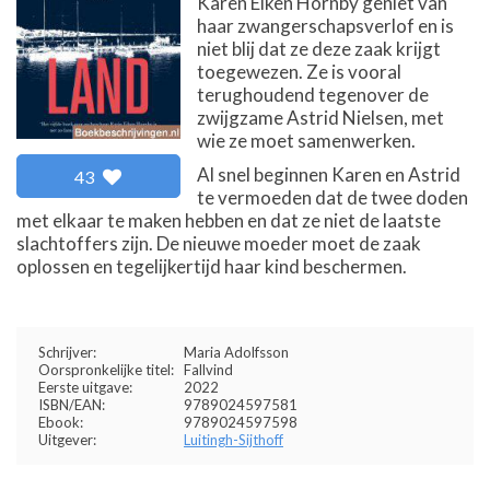
Karen Eiken Hornby geniet van
haar zwangerschapsverlof en is
niet blij dat ze deze zaak krijgt
toegewezen. Ze is vooral
terughoudend tegenover de
zwijgzame Astrid Nielsen, met
wie ze moet samenwerken.
Al snel beginnen Karen en Astrid
43
te vermoeden dat de twee doden
met elkaar te maken hebben en dat ze niet de laatste
slachtoffers zijn. De nieuwe moeder moet de zaak
oplossen en tegelijkertijd haar kind beschermen.
Schrijver:
Maria Adolfsson
Oorspronkelijke titel:
Fallvind
Eerste uitgave:
2022
ISBN/EAN:
9789024597581
Ebook:
9789024597598
Uitgever:
Luitingh-Sijthoff