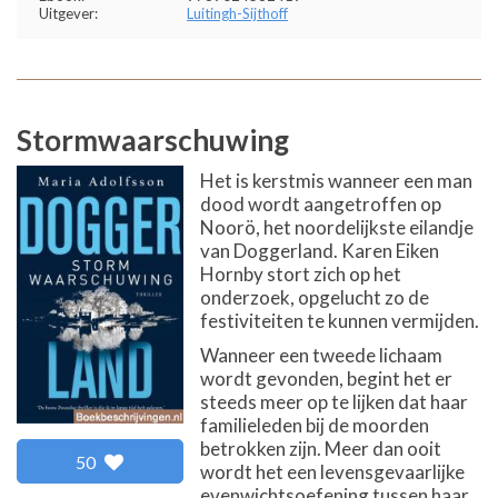
Uitgever:
Luitingh-Sijthoff
Stormwaarschuwing
Het is kerstmis wanneer een man
dood wordt aangetroffen op
Noorö, het noordelijkste eilandje
van Doggerland. Karen Eiken
Hornby stort zich op het
onderzoek, opgelucht zo de
festiviteiten te kunnen vermijden.
Wanneer een tweede lichaam
wordt gevonden, begint het er
steeds meer op te lijken dat haar
familieleden bij de moorden
betrokken zijn. Meer dan ooit
50
wordt het een levensgevaarlijke
evenwichtsoefening tussen haar