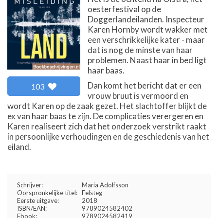
oesterfestival op de
Doggerlandeilanden. Inspecteur
Karen Hornby wordt wakker met
een verschrikkelijke kater - maar
dat is nog de minste van haar
problemen. Naast haar in bed ligt
haar baas.
Dan komt het bericht dat er een
103
vrouw bruut is vermoord en
wordt Karen op de zaak gezet. Het slachtoffer blijkt de
ex van haar baas te zijn. De complicaties verergeren en
Karen realiseert zich dat het onderzoek verstrikt raakt
in persoonlijke verhoudingen en de geschiedenis van het
eiland.
Schrijver:
Maria Adolfsson
Oorspronkelijke titel:
Felsteg
Eerste uitgave:
2018
ISBN/EAN:
9789024582402
Ebook:
9789024582419