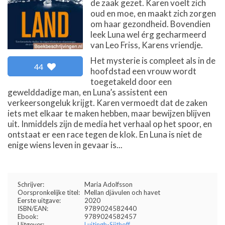
de zaak gezet. Karen voelt zich
oud en moe, en maakt zich zorgen
om haar gezondheid. Bovendien
leek Luna wel érg gecharmeerd
van Leo Friss, Karens vriendje.
Het mysterie is compleet als in de
44
hoofdstad een vrouw wordt
toegetakeld door een
gewelddadige man, en Luna’s assistent een
verkeersongeluk krijgt. Karen vermoedt dat de zaken
iets met elkaar te maken hebben, maar bewijzen blijven
uit. Inmiddels zijn de media het verhaal op het spoor, en
ontstaat er een race tegen de klok. En Luna is niet de
enige wiens leven in gevaar is...
Schrijver:
Maria Adolfsson
Oorspronkelijke titel:
Mellan djävulen och havet
Eerste uitgave:
2020
ISBN/EAN:
9789024582440
Ebook:
9789024582457
Uitgever:
Luitingh-Sijthoff