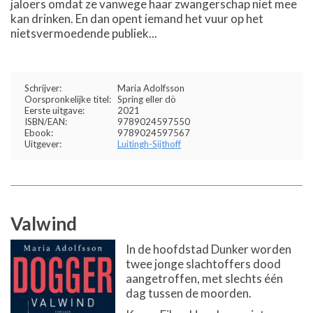
jaloers omdat ze vanwege haar zwangerschap niet mee
kan drinken. En dan opent iemand het vuur op het
nietsvermoedende publiek...
Schrijver:
Maria Adolfsson
Oorspronkelijke titel:
Spring eller dö
Eerste uitgave:
2021
ISBN/EAN:
9789024597550
Ebook:
9789024597567
Uitgever:
Luitingh-Sijthoff
Valwind
In de hoofdstad Dunker worden
twee jonge slachtoffers dood
aangetroffen, met slechts één
dag tussen de moorden.