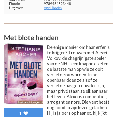
Ebook:
9789464823448
Uitgever:
April Books
Met blote handen
De enige manier om haar erfenis
te krijgen? Trouwen met Alexei
Volkov, de chagrijnigste speler
van de NHL, een knappe eikel en
de laatste man op wie ze ooit
verliefd zou worden. In het
openbaar doen ze alsof ze
verliefde pasgetrouwden zijn,
maar privé staan ze elkaar naar
het leven. Alexei is competitief,
arrogant en nors. Die vent heeft
nog nooit in zijn leven gelachen.
Hij is jaloers op haar ex, hij kijkt
1