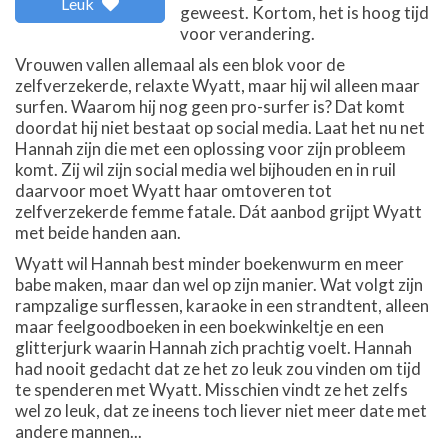
Leuk
geweest. Kortom, het is hoog tijd
voor verandering.
Vrouwen vallen allemaal als een blok voor de
zelfverzekerde, relaxte Wyatt, maar hij wil alleen maar
surfen. Waarom hij nog geen pro-surfer is? Dat komt
doordat hij niet bestaat op social media. Laat het nu net
Hannah zijn die met een oplossing voor zijn probleem
komt. Zij wil zijn social media wel bijhouden en in ruil
daarvoor moet Wyatt haar omtoveren tot
zelfverzekerde femme fatale. Dát aanbod grijpt Wyatt
met beide handen aan.
Wyatt wil Hannah best minder boekenwurm en meer
babe maken, maar dan wel op zijn manier. Wat volgt zijn
rampzalige surflessen, karaoke in een strandtent, alleen
maar feelgoodboeken in een boekwinkeltje en een
glitterjurk waarin Hannah zich prachtig voelt. Hannah
had nooit gedacht dat ze het zo leuk zou vinden om tijd
te spenderen met Wyatt. Misschien vindt ze het zelfs
wel zo leuk, dat ze ineens toch liever niet meer date met
andere mannen...