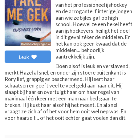
van het professioneel ijshockey
en de arrogante, flirterige jongen
aan wie ze bijles gaf op high
school. Hoewel ze een hekel heeft
aan ijshockeyers, heiligt het doel
in dit geval zéker de middelen. En
het kan ook geen kwaad dat de
middelen... behoorlijk
aantrekkelijk zijn.
Leuk
Doen alsof is leuk en verslavend,
merkt Hazel al snel, en onder zijn stoere buitenkant is
Rory lief, grappig en beschermend. Hij leert haar
schaatsen en geeft veel te veel geld aan haar uit. Hij
slaapt bij haar en overtuigt haar om haar regel van
maximaal één keer met een man naar bed gaan te
breken. Hij kust haar alsof hij het meent. En al snel
vraagt ze zich af of het voor hem ooit wel nep was. En
voor haarzelf... of het ooit echter gaat voelen dan dít.