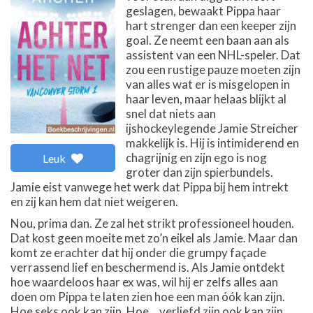
geslagen, bewaakt Pippa haar
hart strenger dan een keeper zijn
goal. Ze neemt een baan aan als
assistent van een NHL-speler. Dat
zou een rustige pauze moeten zijn
van alles wat er is misgelopen in
haar leven, maar helaas blijkt al
snel dat niets aan
ijshockeylegende Jamie Streicher
makkelijk is. Hij is intimiderend en
chagrijnig en zijn ego is nog
Leuk
groter dan zijn spierbundels.
Jamie eist vanwege het werk dat Pippa bij hem intrekt
en zij kan hem dat niet weigeren.
Nou, prima dan. Ze zal het strikt professioneel houden.
Dat kost geen moeite met zo’n eikel als Jamie. Maar dan
komt ze erachter dat hij onder die grumpy façade
verrassend lief en beschermend is. Als Jamie ontdekt
hoe waardeloos haar ex was, wil hij er zelfs alles aan
doen om Pippa te laten zien hoe een man óók kan zijn.
Hoe seks ook kan zijn. Hoe... verliefd zijn ook kan zijn.