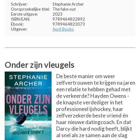
Schrijver:
Stephanie Archer
Oorspronkelijke titel:
The fake out
Eerste uitgave:
2023
ISBN/EAN:
9789464822892
Ebook:
9789464823073
Uitgever:
April Books
Onder zijn vleugels
De beste manier om weer
zelfvertrouwen te krijgen na jaren
een relatie te hebben gehad met
de verkeerde? Hayden Owens -
de knapste verdediger in het
professioneel ijshockey, haar
zelfverzekerde beste vriend én
haar nieuwe datingcoach. En dat
Darcy die hard nodig heeft, blijkt
al snel als ze samen aan de slag