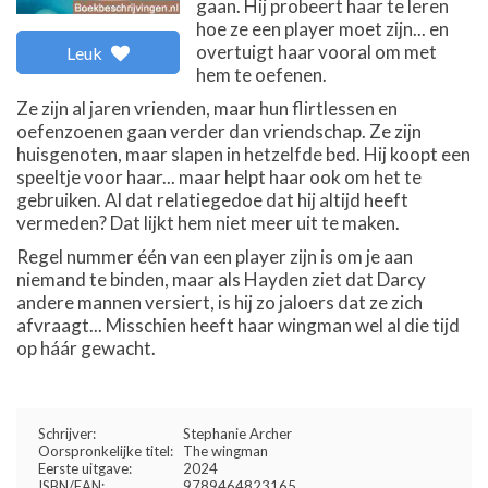
gaan. Hij probeert haar te leren
hoe ze een player moet zijn... en
overtuigt haar vooral om met
Leuk
hem te oefenen.
Ze zijn al jaren vrienden, maar hun flirtlessen en
oefenzoenen gaan verder dan vriendschap. Ze zijn
huisgenoten, maar slapen in hetzelfde bed. Hij koopt een
speeltje voor haar... maar helpt haar ook om het te
gebruiken. Al dat relatiegedoe dat hij altijd heeft
vermeden? Dat lijkt hem niet meer uit te maken.
Regel nummer één van een player zijn is om je aan
niemand te binden, maar als Hayden ziet dat Darcy
andere mannen versiert, is hij zo jaloers dat ze zich
afvraagt... Misschien heeft haar wingman wel al die tijd
op háár gewacht.
Schrijver:
Stephanie Archer
Oorspronkelijke titel:
The wingman
Eerste uitgave:
2024
ISBN/EAN:
9789464823165