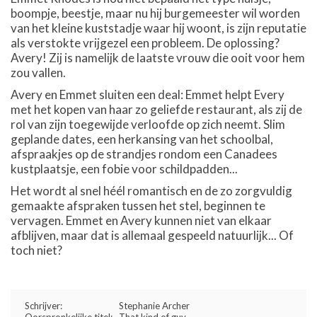
boompje, beestje, maar nu hij burgemeester wil worden
van het kleine kuststadje waar hij woont, is zijn reputatie
als verstokte vrijgezel een probleem. De oplossing?
Avery! Zij is namelijk de laatste vrouw die ooit voor hem
zou vallen.
Avery en Emmet sluiten een deal: Emmet helpt Every
met het kopen van haar zo geliefde restaurant, als zij de
rol van zijn toegewijde verloofde op zich neemt. Slim
geplande dates, een herkansing van het schoolbal,
afspraakjes op de strandjes rondom een Canadees
kustplaatsje, een fobie voor schildpadden...
Het wordt al snel héél romantisch en de zo zorgvuldig
gemaakte afspraken tussen het stel, beginnen te
vervagen. Emmet en Avery kunnen niet van elkaar
afblijven, maar dat is allemaal gespeeld natuurlijk... Of
toch niet?
Schrijver:
Stephanie Archer
Oorspronkelijke titel:
That kind of guy