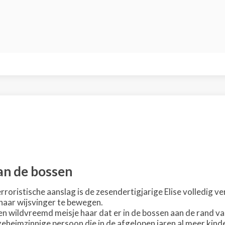
an de bossen
rroristische aanslag is de zesendertigjarige Elise volledig ve
aar wijsvinger te bewegen.
en wildvreemd meisje haar dat er in de bossen aan de rand v
heimzinnige persoon die in de afgelopen jaren al meer kin