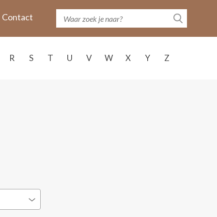
Contact
R
S
T
U
V
W
X
Y
Z