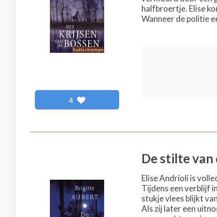
halfbroertje. Elise k
Wanneer de politie ee
4
De stilte va
Elise Andrioli is vol
Tijdens een verblijf 
stukje vlees blijkt v
Als zij later een uit