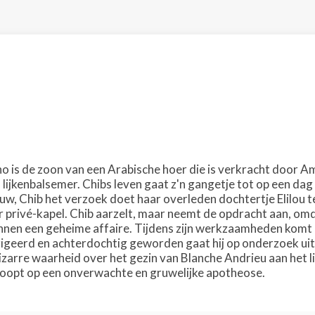
o is de zoon van een Arabische hoer die is verkracht door A
 lijkenbalsemer. Chibs leven gaat z'n gangetje tot op een da
ouw, Chib het verzoek doet haar overleden dochtertje Elilou t
ar privé-kapel. Chib aarzelt, maar neemt de opdracht aan, omd
nen een geheime affaire. Tijdens zijn werkzaamheden komt hij
rigeerd en achterdochtig geworden gaat hij op onderzoek uit
izarre waarheid over het gezin van Blanche Andrieu aan het l
loopt op een onverwachte en gruwelijke apotheose.