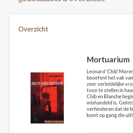
Overzicht
Mortuarium
Leonard 'Chib' Moren
beoefent het vak van
zeer verleidelijke vr
toon te stellen in ha
Chib en Blanche begin
mishandeld is. Geïnt
verhinderen dat de b
komt op gang die uit