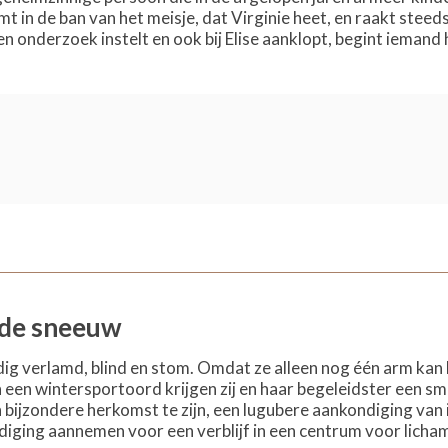
omt in de ban van het meisje, dat Virginie heet, en raakt ste
n onderzoek instelt en ook bij Elise aanklopt, begint iemand h
n de sneeuw
ledig verlamd, blind en stom. Omdat ze alleen nog één arm ka
in een wintersportoord krijgen zij en haar begeleidster een 
an bijzondere herkomst te zijn, een lugubere aankondiging van i
nodiging aannemen voor een verblijf in een centrum voor licham