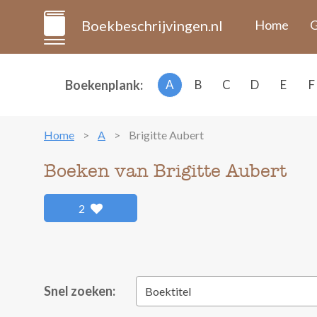
Boekbeschrijvingen.nl
Home
G
Boekenplank:
A
B
C
D
E
F
Home
A
Brigitte Aubert
Boeken van Brigitte Aubert
2
Snel zoeken:
Boektitel