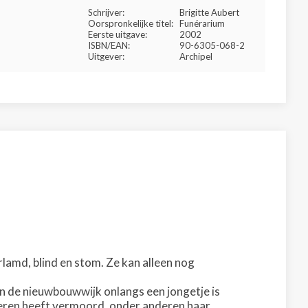
Schrijver:
Brigitte Aubert
Oorspronkelijke titel:
Funérarium
Eerste uitgave:
2002
ISBN/EAN:
90-6305-068-2
Uitgever:
Archipel
rlamd, blind en stom. Ze kan alleen nog
an de nieuwbouwwijk onlangs een jongetje is
deren heeft vermoord, onder anderen haar