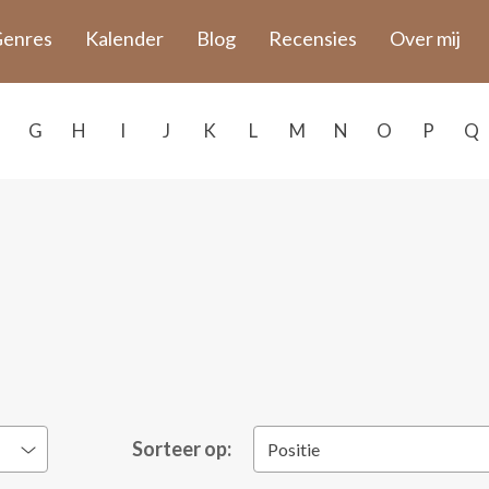
enres
Kalender
Blog
Recensies
Over mij
G
H
I
J
K
L
M
N
O
P
Q
Sorteer op:
Positie