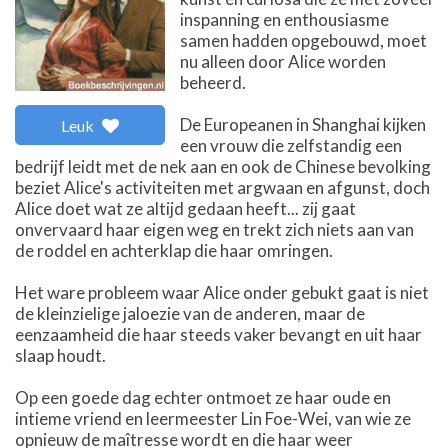
inspanning en enthousiasme
samen hadden opgebouwd, moet
nu alleen door Alice worden
beheerd.
De Europeanen in Shanghai kijken
Leuk
een vrouw die zelfstandig een
bedrijf leidt met de nek aan en ook de Chinese bevolking
beziet Alice's activiteiten met argwaan en afgunst, doch
Alice doet wat ze altijd gedaan heeft... zij gaat
onvervaard haar eigen weg en trekt zich niets aan van
de roddel en achterklap die haar omringen.
Het ware probleem waar Alice onder gebukt gaat is niet
de kleinzielige jaloezie van de anderen, maar de
eenzaamheid die haar steeds vaker bevangt en uit haar
slaap houdt.
Op een goede dag echter ontmoet ze haar oude en
intieme vriend en leermeester Lin Foe-Wei, van wie ze
opnieuw de maîtresse wordt en die haar weer