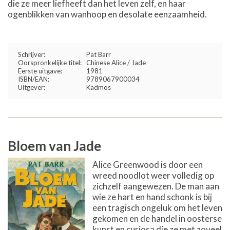
die ze meer liefheeft dan het leven zelf, en haar
ogenblikken van wanhoop en desolate eenzaamheid.
Schrijver:
Pat Barr
Oorspronkelijke titel:
Chinese Alice / Jade
Eerste uitgave:
1981
ISBN/EAN:
9789067900034
Uitgever:
Kadmos
Bloem van Jade
Alice Greenwood is door een
wreed noodlot weer volledig op
zichzelf aangewezen. De man aan
wie ze hart en hand schonk is bij
een tragisch ongeluk om het leven
gekomen en de handel in oosterse
kunst en curiosa die ze met zoveel