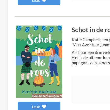
Leuk
Schot in de r
Katie Campbell, een 
‘Miss Avontuur’, wan
Als haar een drie we
Het is de ultieme ka
papegaai, een jaloers
Leuk