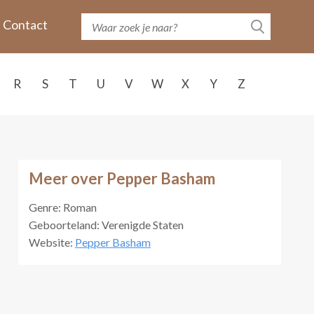
Contact
R
S
T
U
V
W
X
Y
Z
Meer over Pepper Basham
Genre: Roman
Geboorteland: Verenigde Staten
Website:
Pepper Basham