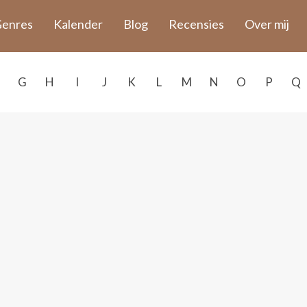
enres
Kalender
Blog
Recensies
Over mij
G
H
I
J
K
L
M
N
O
P
Q