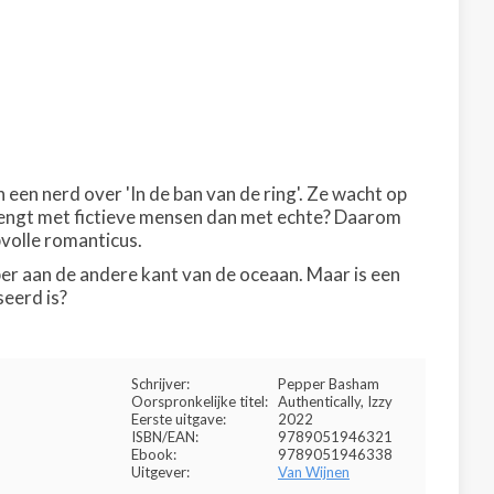
 een nerd over 'In de ban van de ring'. Ze wacht op
brengt met fictieve mensen dan met echte? Daarom
volle romanticus.
ber aan de andere kant van de oceaan. Maar is een
seerd is?
Schrijver:
Pepper Basham
Oorspronkelijke titel:
Authentically, Izzy
Eerste uitgave:
2022
ISBN/EAN:
9789051946321
Ebook:
9789051946338
Uitgever:
Van Wijnen