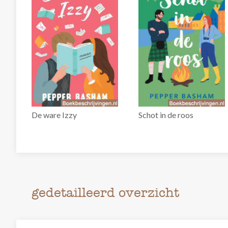
De ware Izzy
Schot in de roos
gedetailleerd overzicht