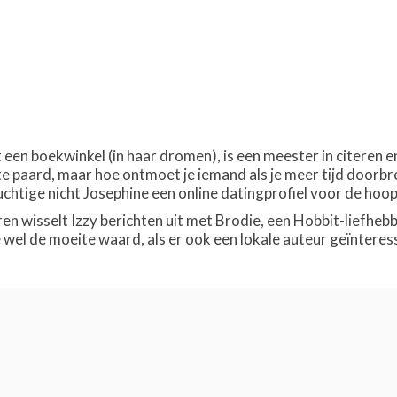
en boekwinkel (in haar dromen), is een meester in citeren en
tte paard, maar hoe ontmoet je iemand als je meer tijd door
htige nicht Josephine een online datingprofiel voor de hoop
ren wisselt Izzy berichten uit met Brodie, een Hobbit-liefheb
 wel de moeite waard, als er ook een lokale auteur geïnteres