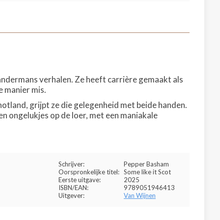
r andermans verhalen. Ze heeft carrière gemaakt als
e manier mis.
tland, grijpt ze die gelegenheid met beide handen.
en ongelukjes op de loer, met een maniakale
Schrijver:
Pepper Basham
Oorspronkelijke titel:
Some like it Scot
Eerste uitgave:
2025
ISBN/EAN:
9789051946413
Uitgever:
Van Wijnen