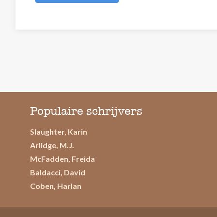
Populaire schrijvers
Slaughter, Karin
Arlidge, M.J.
McFadden, Freida
Baldacci, David
Coben, Harlan