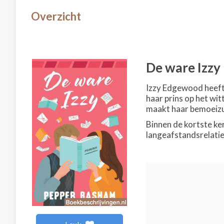
Overzicht
De ware Izzy
Izzy Edgewood heeft e
haar prins op het wi
maakt haar bemoeizuc
Binnen de kortste ke
langeafstandsrelatie