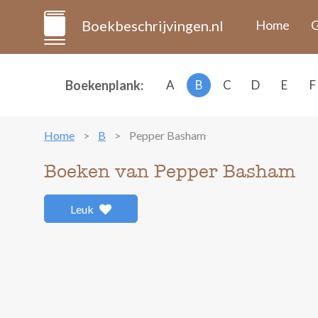
Boekbeschrijvingen.nl
Home
G
Boekenplank:
A
B
C
D
E
F
Home
B
Pepper Basham
Boeken van Pepper Basham
Leuk