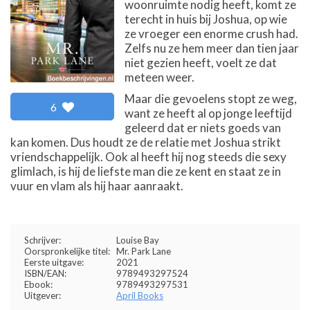
woonruimte nodig heeft, komt ze
terecht in huis bij Joshua, op wie
ze vroeger een enorme crush had.
Zelfs nu ze hem meer dan tien jaar
niet gezien heeft, voelt ze dat
meteen weer.
Maar die gevoelens stopt ze weg,
6
want ze heeft al op jonge leeftijd
geleerd dat er niets goeds van
kan komen. Dus houdt ze de relatie met Joshua strikt
vriendschappelijk. Ook al heeft hij nog steeds die sexy
glimlach, is hij de liefste man die ze kent en staat ze in
vuur en vlam als hij haar aanraakt.
Schrijver:
Louise Bay
Oorspronkelijke titel:
Mr. Park Lane
Eerste uitgave:
2021
ISBN/EAN:
9789493297524
Ebook:
9789493297531
Uitgever:
April Books