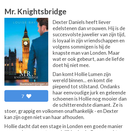
Mr. Knightsbridge
Dexter Daniels heeft liever
edelstenen dan vrouwen. Hij is de
succesvolste juwelier van zijn tijd,
is loyaal in zijn vriendschappen en
volgens sommigen is hij de
knapste man van Londen. Maar
wat er ook gebeurt, aan de liefde
doet hij niet mee.
Dan komt Hollie Lumen zijn
wereld binnen... en komt die
piepend tot stilstand. Ondanks
haar eenvoudige jurk en geleende
7
schoenen is Hollie nog mooier dan
de schitterendste diamant. Ze is
stoer, grappig en volkomen onafhankelijk - en Dexter
kan zijn ogen niet van haar afhouden.
Hollie dacht dat een stage in Londen een goede manier