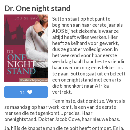
Dr. One night stand
Sutton staat op het punt te
beginnen aan haar eerste jaar als
AIOS bij het ziekenhuis waar ze
altijd heeft willen werken. Hier
heeft ze keihard voor gewerkt,
dus ze gaat er volledig voor. In
het weekend voor haar eerste
werkdag haalt haar beste vriendin
haar over om nog eens lekker los
te gaan. Sutton gaat uit en beleeft
een onenightstand met een arts
die binnenkort naar Afrika
vertrekt.
11
Tenminste, dat denkt ze. Want als
ze maandag op haar werk komt, is een van de eerste
mensen die ze tegenkomt... precies. Haar
onenightstand. Dokter Jacob Cove, haar nieuwe baas.
Ja, hij is de knapste man die ze ooit heeft ontmoet. En ja,