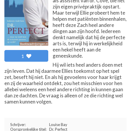
als assistent van dr. Cove, die net
zijn eigen privépraktijk opstart.
Maar terwijl Ellie probeert hem te
helpen met patiënten binnenhalen,
heeft deze Zach heel andere
dingen aan zijn hoofd. Iedereen
denkt namelijk dat hij de perfecte
arts is, terwijl hij in werkelijkheid
een hekel heeft aan de
geneeskunde.
1
Hij wil iets heel anders doen met
zijn leven. Dat hij daarmee Ellies toekomst op het spel
zet, beseft hij niet. En als hij gevoelens voor haar krijgt
en zij de waarheid ontdekt, zou het misschien voor hen
allebei weleens een heel andere richting in kunnen gaan
dan ze dachten. De vraag is alleen of ze die richting wel
samen kunnen volgen.
Schrijver:
Louise Bay
Oorspronkelijke titel:
Dr. Perfect