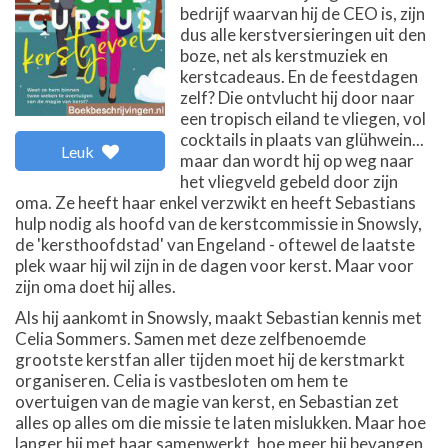
bedrijf waarvan hij de CEO is, zijn
dus alle kerstversieringen uit den
boze, net als kerstmuziek en
kerstcadeaus. En de feestdagen
zelf? Die ontvlucht hij door naar
een tropisch eiland te vliegen, vol
cocktails in plaats van glühwein...
Leuk
maar dan wordt hij op weg naar
het vliegveld gebeld door zijn
oma. Ze heeft haar enkel verzwikt en heeft Sebastians
hulp nodig als hoofd van de kerstcommissie in Snowsly,
de 'kersthoofdstad' van Engeland - oftewel de laatste
plek waar hij wil zijn in de dagen voor kerst. Maar voor
zijn oma doet hij alles.
Als hij aankomt in Snowsly, maakt Sebastian kennis met
Celia Sommers. Samen met deze zelfbenoemde
grootste kerstfan aller tijden moet hij de kerstmarkt
organiseren. Celia is vastbesloten om hem te
overtuigen van de magie van kerst, en Sebastian zet
alles op alles om die missie te laten mislukken. Maar hoe
langer hij met haar samenwerkt, hoe meer hij bevangen