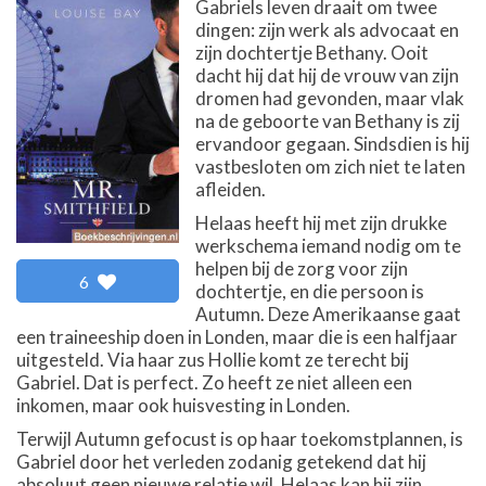
Gabriels leven draait om twee
dingen: zijn werk als advocaat en
zijn dochtertje Bethany. Ooit
dacht hij dat hij de vrouw van zijn
dromen had gevonden, maar vlak
na de geboorte van Bethany is zij
ervandoor gegaan. Sindsdien is hij
vastbesloten om zich niet te laten
afleiden.
Helaas heeft hij met zijn drukke
werkschema iemand nodig om te
helpen bij de zorg voor zijn
6
dochtertje, en die persoon is
Autumn. Deze Amerikaanse gaat
een traineeship doen in Londen, maar die is een halfjaar
uitgesteld. Via haar zus Hollie komt ze terecht bij
Gabriel. Dat is perfect. Zo heeft ze niet alleen een
inkomen, maar ook huisvesting in Londen.
Terwijl Autumn gefocust is op haar toekomstplannen, is
Gabriel door het verleden zodanig getekend dat hij
absoluut geen nieuwe relatie wil. Helaas kan hij zijn