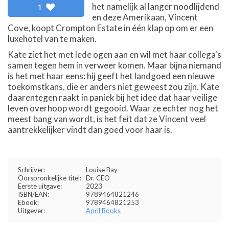
het namelijk al langer noodlijdend
1
en deze Amerikaan, Vincent
Cove, koopt Crompton Estate in één klap op om er een
luxehotel van te maken.
Kate ziet het met lede ogen aan en wil met haar collega's
samen tegen hem in verweer komen. Maar bijna niemand
is het met haar eens: hij geeft het landgoed een nieuwe
toekomstkans, die er anders niet geweest zou zijn. Kate
daarentegen raakt in paniek bij het idee dat haar veilige
leven overhoop wordt gegooid. Waar ze echter nog het
meest bang van wordt, is het feit dat ze Vincent veel
aantrekkelijker vindt dan goed voor haar is.
Schrijver:
Louise Bay
Oorspronkelijke titel:
Dr. CEO
Eerste uitgave:
2023
ISBN/EAN:
9789464821246
Ebook:
9789464821253
Uitgever:
April Books