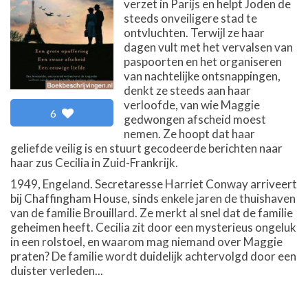
verzet in Parijs en helpt Joden de
steeds onveiligere stad te
ontvluchten. Terwijl ze haar
dagen vult met het vervalsen van
paspoorten en het organiseren
van nachtelijke ontsnappingen,
denkt ze steeds aan haar
verloofde, van wie Maggie
6
gedwongen afscheid moest
nemen. Ze hoopt dat haar
geliefde veilig is en stuurt gecodeerde berichten naar
haar zus Cecilia in Zuid-Frankrijk.
1949, Engeland. Secretaresse Harriet Conway arriveert
bij Chaffingham House, sinds enkele jaren de thuishaven
van de familie Brouillard. Ze merkt al snel dat de familie
geheimen heeft. Cecilia zit door een mysterieus ongeluk
in een rolstoel, en waarom mag niemand over Maggie
praten? De familie wordt duidelijk achtervolgd door een
duister verleden...