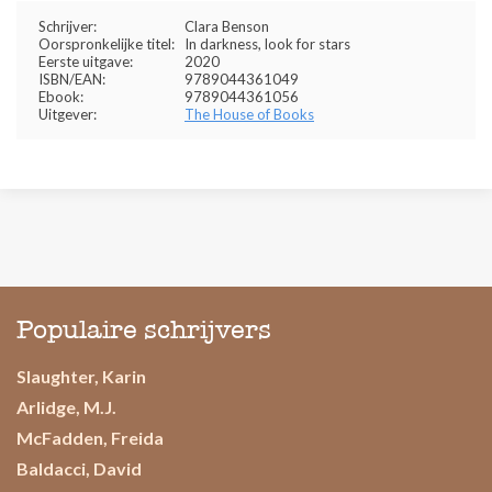
Schrijver:
Clara Benson
Oorspronkelijke titel:
In darkness, look for stars
Eerste uitgave:
2020
ISBN/EAN:
9789044361049
Ebook:
9789044361056
Uitgever:
The House of Books
Populaire schrijvers
Slaughter, Karin
Arlidge, M.J.
McFadden, Freida
Baldacci, David