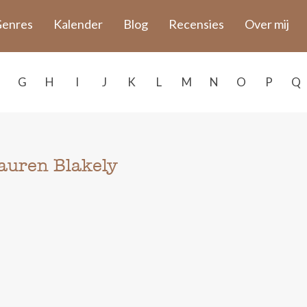
enres
Kalender
Blog
Recensies
Over mij
G
H
I
J
K
L
M
N
O
P
Q
auren Blakely