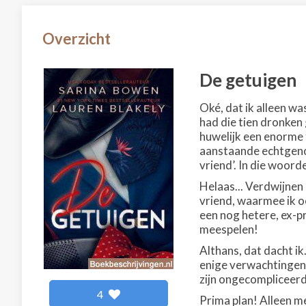
Overzicht
De getuigen
Oké, dat ik alleen w
had die tien dronken
huwelijk een enorme f
aanstaande echtgenoot
vriend’. In die woord
Helaas... Verdwijnen
vriend, waarmee ik o
een nog hetere, ex-pr
meespelen!
Althans, dat dacht ik
enige verwachtingen 
zijn ongecompliceerd
4
Prima plan! Alleen m