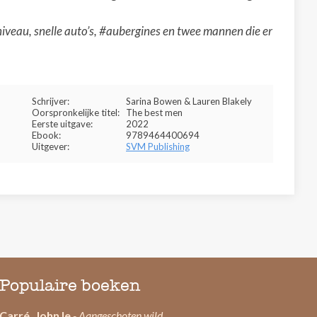
e niveau, snelle auto’s, #aubergines en twee mannen die er
Schrijver:
Sarina Bowen & Lauren Blakely
Oorspronkelijke titel:
The best men
Eerste uitgave:
2022
Ebook:
9789464400694
Uitgever:
SVM Publishing
Populaire boeken
Carré, John le
- Aangeschoten wild