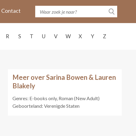
Contact
R
S
T
U
V
W
X
Y
Z
Meer over Sarina Bowen & Lauren
Blakely
Genres: E-books only, Roman (New Adult)
Geboorteland: Verenigde Staten