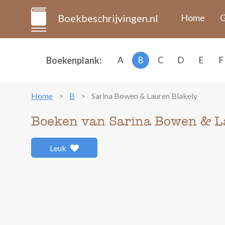
Boekbeschrijvingen.nl
Home
G
Boekenplank:
A
B
C
D
E
F
Home
B
Sarina Bowen & Lauren Blakely
Boeken van Sarina Bowen & L
Leuk