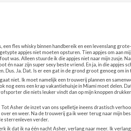
as, een fles whisky binnen handbereik en een levenslang grot
 getypte appjes niet moeten opsturen. Tien appjes om aan mi
out was. Alleen stuurde ik die appjes niet naar mijn zusje. Na
 én naar zijn super sexy beste vriend. En ja, in die appjes sch
en. Dus. Ja. Dat. Is er een gat in de grond groot genoeg om in
 gaat niet. Ik moet namelijk een trouwerij plannen en samen
ok nog eens een krap vakantiehuisje in Miami moet delen. Da
ofsporter die niets leuker vindt dan op mijn knoppen drukken
. Tot Asher de inzet van ons spelletje ineens drastisch verh
over en weer. Na de trouwerij ga ik weer terug naar mijn best
e sterrenleven verder.
erk ik dat ik na één nacht Asher, verlang naar meer. Ik verl