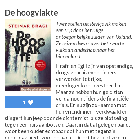
De hoogvlakte
Twee stellen uit Reykjavík maken
een trip door het ruige,
ontoegankelijke zuiden van IJsland.
Ze reizen dwars over het zwarte
vulkaanlandschap naar het
binnenland.
Hrafn en Egill zijn van opstandige,
drugs gebruikende tieners
verworden tot rijke,
meedogenloze investeerders.
Maar ze hebben hun geld zien
verdampen tijdens de financiële
1
crisis. En nu zijn ze - samen met
hun vriendinnen - verdwaald en
slingert hun jeep door de dichte mist, als ze plotseling
tegen een huis aanbotsen. Daar, in dat afgelegen pand,
woont een ouder echtpaar dat hun met tegenzin
onderdak biedt voor de nacht. Direct bekruipt ze een