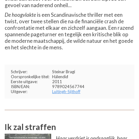
gevoel van naderend onheil...
De hoogvlakte
is een Scandinavische thriller met een
twist, over twee stellen die na de financiële crash de
confrontatie met elkaar en zichzelf aangaan. Een razend
spannende pageturner en tegelijk een kritische blik op
de moderne maatschappij, de wilde natuur en het goede
en het slechte in de mens.
Schrijver:
Steinar Bragi
Oorspronkelijke titel:
Hálendiđ
Eerste uitgave:
2011
ISBN/EAN:
9789024567744
Uitgever:
Luitingh-Sijthoff
Ik zal straffen
Haar verdriet is ondraaglijk, haar