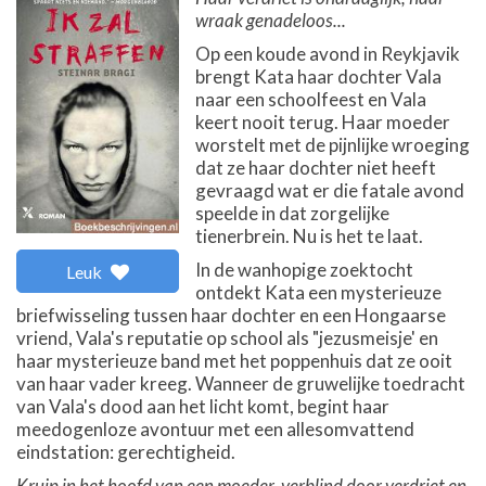
wraak genadeloos...
Op een koude avond in Reykjavik
brengt Kata haar dochter Vala
naar een schoolfeest en Vala
keert nooit terug. Haar moeder
worstelt met de pijnlijke wroeging
dat ze haar dochter niet heeft
gevraagd wat er die fatale avond
speelde in dat zorgelijke
tienerbrein. Nu is het te laat.
In de wanhopige zoektocht
Leuk
ontdekt Kata een mysterieuze
briefwisseling tussen haar dochter en een Hongaarse
vriend, Vala's reputatie op school als "jezusmeisje' en
haar mysterieuze band met het poppenhuis dat ze ooit
van haar vader kreeg. Wanneer de gruwelijke toedracht
van Vala's dood aan het licht komt, begint haar
meedogenloze avontuur met een allesomvattend
eindstation: gerechtigheid.
Kruip in het hoofd van een moeder, verblind door verdriet en