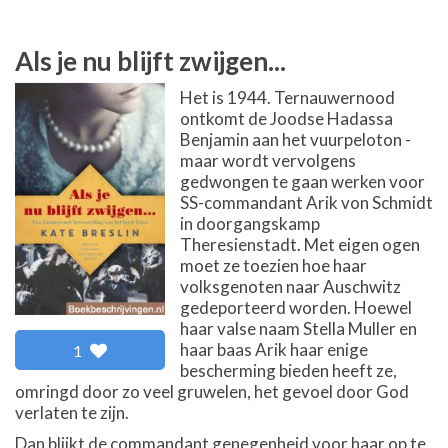
Als je nu blijft zwijgen...
Het is 1944. Ternauwernood
ontkomt de Joodse Hadassa
Benjamin aan het vuurpeloton -
maar wordt vervolgens
gedwongen te gaan werken voor
SS-commandant Arik von Schmidt
in doorgangskamp
Theresienstadt. Met eigen ogen
moet ze toezien hoe haar
volksgenoten naar Auschwitz
gedeporteerd worden. Hoewel
haar valse naam Stella Muller en
haar baas Arik haar enige
1
bescherming bieden heeft ze,
omringd door zo veel gruwelen, het gevoel door God
verlaten te zijn.
Dan blijkt de commandant genegenheid voor haar op te