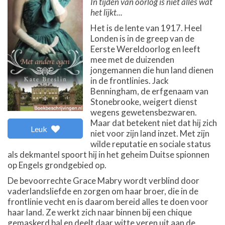
In tijden van oorlog is niet alles wat
het lijkt...
Het is de lente van 1917. Heel
Londen is in de greep van de
Eerste Wereldoorlog en leeft
mee met de duizenden
jongemannen die hun land dienen
in de frontlinies. Jack
Benningham, de erfgenaam van
Stonebrooke, weigert dienst
wegens gewetensbezwaren.
Maar dat betekent niet dat hij zich
Leuk
niet voor zijn land inzet. Met zijn
wilde reputatie en sociale status
als dekmantel spoort hij in het geheim Duitse spionnen
op Engels grondgebied op.
De bevoorrechte Grace Mabry wordt verblind door
vaderlandsliefde en zorgen om haar broer, die in de
frontlinie vecht en is daarom bereid alles te doen voor
haar land. Ze werkt zich naar binnen bij een chique
gemaskerd bal en deelt daar witte veren uit aan de