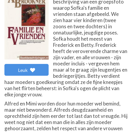
beschrijving van een groepsfoto
waarop Sofka's familie en
vrienden staan afgebeeld. We
zien haar vier kinderen (twee
zoons en twee dochters) in
onnatuurlijke, jeugdige poses.
Sofka houdt het meest van
Frederick en Betty. Frederick
heeft de veroverende charme van
zijn vader, en alle vrouwen - zijn
moeder incluis - vergeven hem
maar al te graag zijn leugentjes en
Leuk
bedriegerijtjes. Betty verdient
haar moeders goedkeuring omdat ze de fijne kneepjes
van het flirten beheerst: in Sofka's ogen de plicht van
elke jonge vrouw.
Alfred en Mimi worden door hun moeder wel bemind,
maar niet bewonderd. Alfreds deugdzaamheid en
oprechtheid zijn hem eerder tot last dan tot vreugde. Hij
weet nog niet dat een man die in alles zijn moeder
gehoorzaamt, zelden het respect van andere vrouwen