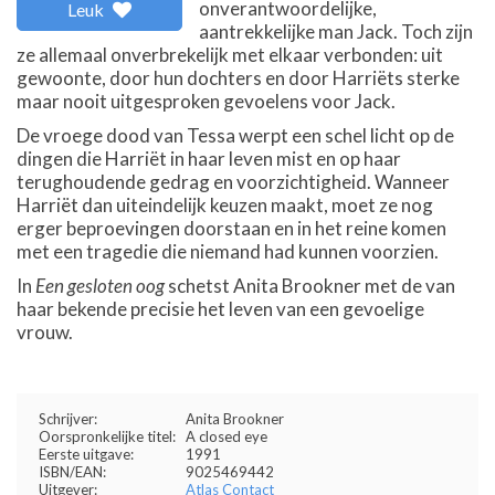
onverantwoordelijke,
Leuk
aantrekkelijke man Jack. Toch zijn
ze allemaal onverbrekelijk met elkaar verbonden: uit
gewoonte, door hun dochters en door Harriëts sterke
maar nooit uitgesproken gevoelens voor Jack.
De vroege dood van Tessa werpt een schel licht op de
dingen die Harriët in haar leven mist en op haar
terughoudende gedrag en voorzichtigheid. Wanneer
Harriët dan uiteindelijk keuzen maakt, moet ze nog
erger beproevingen doorstaan en in het reine komen
met een tragedie die niemand had kunnen voorzien.
In
Een gesloten oog
schetst Anita Brookner met de van
haar bekende precisie het leven van een gevoelige
vrouw.
Schrijver:
Anita Brookner
Oorspronkelijke titel:
A closed eye
Eerste uitgave:
1991
ISBN/EAN:
9025469442
Uitgever:
Atlas Contact