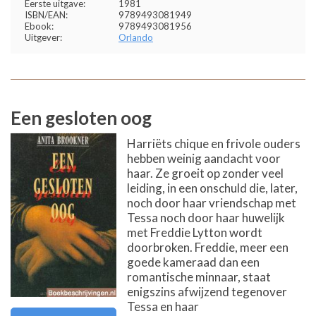
Eerste uitgave:
1981
ISBN/EAN:
9789493081949
Ebook:
9789493081956
Uitgever:
Orlando
Een gesloten oog
Harriëts chique en frivole ouders
hebben weinig aandacht voor
haar. Ze groeit op zonder veel
leiding, in een onschuld die, later,
noch door haar vriendschap met
Tessa noch door haar huwelijk
met Freddie Lytton wordt
doorbroken. Freddie, meer een
goede kameraad dan een
romantische minnaar, staat
enigszins afwijzend tegenover
Tessa en haar