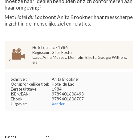
moet ze haar idealen behouden of zich conformeren aan
haar omgeving?
Met
Hotel du Lac
toont Anita Brookner haar messcherpe
inzicht in de menselijke ziel en relaties.
Hotel du Lac - 1986
Regisseur: Giles Foster
Cast: Anna Massey, Denholm Elliott, Googie Withers,
e.a.
Schrijver:
Anita Brookner
Oorspronkelijke titel:
Hotel du Lac
Eerste uitgave:
1984
ISBN/EAN:
9789401606493
Ebook:
9789401606707
Uitgever:
Xander