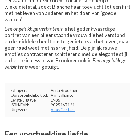
eenzaamheid ontvluchten in drank, snoeperij of
winkeldiefstal, zoekt Blanche haar toevlucht tot een flirt
met het leven van anderen en het doen van 'goede
werken'.
Een ongelukkige verbintenis
is het gedenkwaardige
portret van een alleenstaande vrouw die het verstand
en de middelen heeft om te genieten van het leven, maar
geen raad weet met haar vrijheid. De pijnlijk rauwe
emoties contrasteren schitterend met de elegante stijl
en het inzicht waarvan Brookner ook in
Een ongelukkige
verbintenis
weer getuigt.
Schrijver:
Anita Brookner
Oorspronkelijke titel:
A misalliance
Eerste uitgave:
1986
ISBN/EAN:
9025467121
Uitgever:
Atlas Contact
Een voorbeeldige liefde