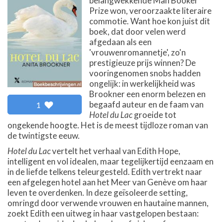
belangwekkende Man Booker
Prize won, veroorzaakte literaire
commotie. Want hoe kon juist dit
boek, dat door velen werd
afgedaan als een
'vrouwenromannetje', zo'n
prestigieuze prijs winnen? De
vooringenomen snobs hadden
ongelijk: in werkelijkheid was
Brookner een enorm belezen en
begaafd auteur en de faam van
1
Hotel du Lac
groeide tot
ongekende hoogte. Het is de meest tijdloze roman van
de twintigste eeuw.
Hotel du Lac
vertelt het verhaal van Edith Hope,
intelligent en vol idealen, maar tegelijkertijd eenzaam en
in de liefde telkens teleurgesteld. Edith vertrekt naar
een afgelegen hotel aan het Meer van Genève om haar
leven te overdenken. In deze geïsoleerde setting,
omringd door verwende vrouwen en hautaine mannen,
zoekt Edith een uitweg in haar vastgelopen bestaan: