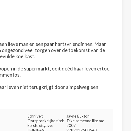
, een lieve man en een paar hartsvriendinnen. Maar
ch ongezond veel zorgen over de toekomst van de
evulde koelkast.
kopen in de supermarkt, ooit dééd haar leven ertoe.
emmen los.
haar leven niet terugkrijgt door simpelweg een
Schrijver:
Jayne Buxton
Oorspronkelijke titel:
Take someone like me
Eerste uitgave:
2007
ISBN/EAN:
9789032503543