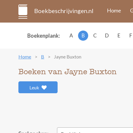
Boekbeschrijvingen.nl
Home
G
Boekenplank:
A
B
C
D
E
F
Home
B
Jayne Buxton
Boeken van Jayne Buxton
Leuk