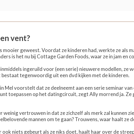
een vent?
ens mooier geweest. Voordat ze kinderen had, werkte ze als
ers is het nu bij Cottage Garden Foods, waar ze in jam en co
nmiddels ingeruild voor (een serie) nieuwere modellen, ze we
 bestaat tegenwoordig uit een dvd kijken met de kinderen.
n Mel voorstelt dat ze deelneemt aan een serie seminar van
nt toepassen op het datingcircuit, zegt Ally morrend ja. Ze g
er weinig vertrouwen in dat ze zichzelf als merk zal kunnen zi
lbelovende mannen om te gaan? Trouwens, waar haalt ze de t
 ook niets gebeurt als ze niks doet, haalt haar over de streep