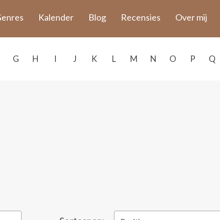
enres
Kalender
Blog
Recensies
Over mij
G
H
I
J
K
L
M
N
O
P
Q