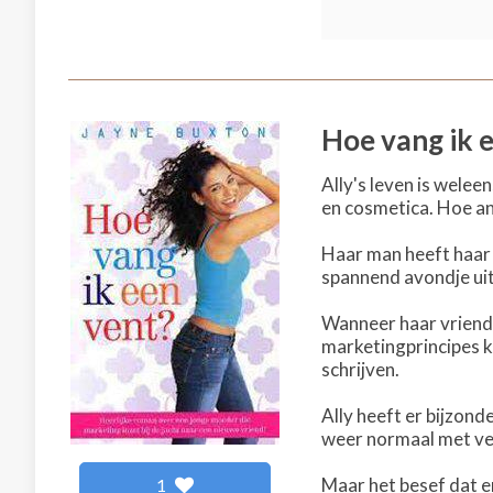
Hoe vang ik 
Ally's leven is wele
en cosmetica. Hoe and
Haar man heeft haar i
spannend avondje uit
Wanneer haar vriendi
marketingprincipes ku
schrijven.
Ally heeft er bijzond
weer normaal met vee
Maar het besef dat er
1