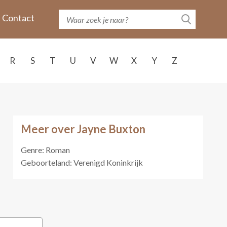
Contact
R
S
T
U
V
W
X
Y
Z
Meer over Jayne Buxton
Genre: Roman
Geboorteland: Verenigd Koninkrijk